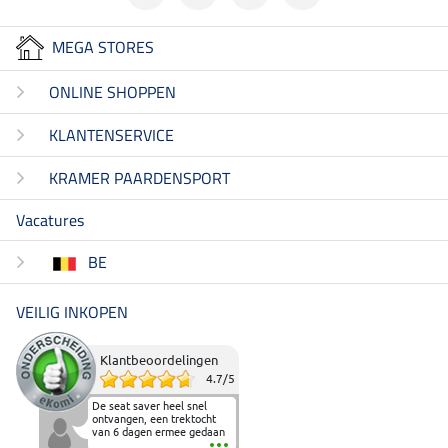
MEGA STORES
ONLINE SHOPPEN
KLANTENSERVICE
KRAMER PAARDENSPORT
Vacatures
BE
VEILIG INKOPEN
Klantbeoordelingen
4.7
/
5
De seat saver heel snel
ontvangen, een trektocht
van 6 dagen ermee gedaan
en deze heeft de beproeving