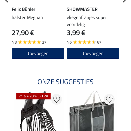
Felix Bühler
SHOWMASTER
SHO
halster Meghan
vliegenfranjes super
hals
voordelig
pani
27,90 €
3,99 €
7,9
4.8
27
4.6
67
4.7
toevoegen
toevoegen
ONZE SUGGESTIES
21 % + 20 % EXTRA