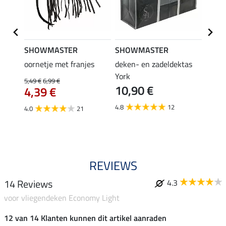
SHOWMASTER
SHOWMASTER
Felix
n
oornetje met franjes
deken- en zadeldektas
verle
York
kruis
5,49 €
6,99 €
10,90 €
borsts
4,39 €
7,9
4.8
12
4.0
21
4.9
REVIEWS
14 Reviews
4.3
voor vliegendeken Economy Light
12 van 14 Klanten kunnen dit artikel aanraden