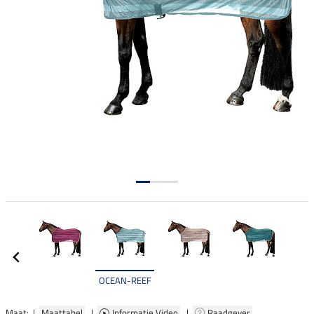
OCEAN-REEF
Maat: |
Maattabel
|
Informatie Video
|
Raadgever