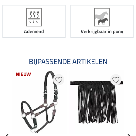
Ademend
Verkrijgbaar in pony
BIJPASSENDE ARTIKELEN
NIEUW
NI