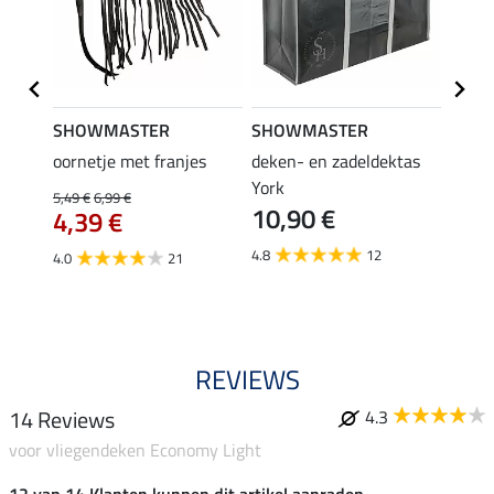
SHOWMASTER
SHOWMASTER
Felix
ektor
oornetje met franjes
deken- en zadeldektas
verle
York
kruis
5,49 €
6,99 €
10,90 €
borsts
4,39 €
7,9
4.8
12
4.0
21
4.9
REVIEWS
14 Reviews
4.3
voor vliegendeken Economy Light