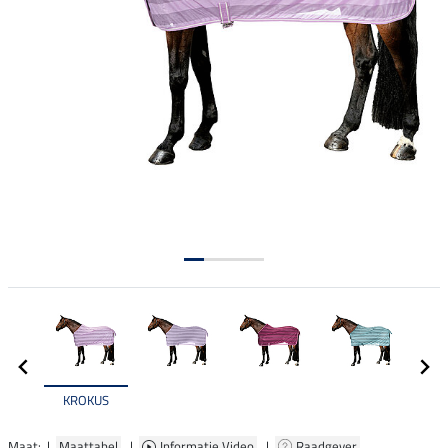
KROKUS
Maat: |
Maattabel
|
Informatie Video
|
Raadgever