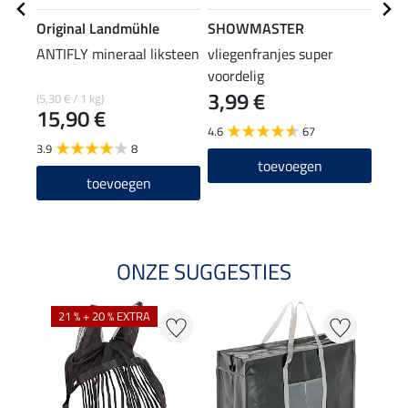
Original Landmühle
SHOWMASTER
THE
ANTIFLY mineraal liksteen
vliegenfranjes super
vlie
voordelig
hals
3,99 €
49
(5,30 € / 1 kg)
15,90 €
4.6
67
5.0
3.9
8
toevoegen
toevoegen
ONZE SUGGESTIES
21 % + 20 % EXTRA