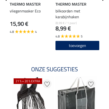
THERMO MASTER
THERMO MASTER
Kra
vliegenmasker Eco
bilkoorden met
houd
karabijnhaken
15,90 €
2,4
(8,99 € / 1 paar)
8,99 €
4.8
4
4.5
4.8
5
toevoegen
ONZE SUGGESTIES
21 % + 20 % EXTRA