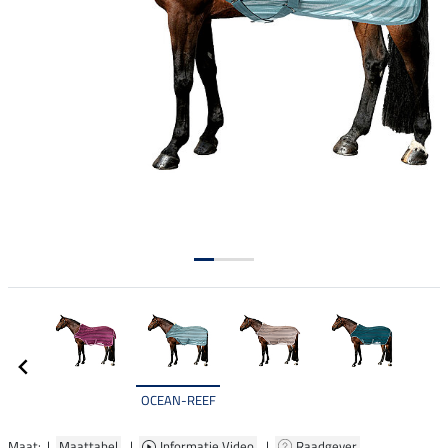
OCEAN-REEF
Maat: |
Maattabel
|
Informatie Video
|
Raadgever