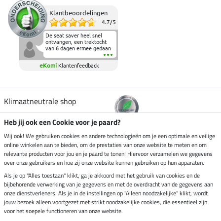
Klantbeoordelingen
4.7
/
5
De seat saver heel snel
ontvangen, een trektocht
van 6 dagen ermee gedaan
en deze heeft de beproeving
fantastisch doorstaan.
eKomi
Klantenfeedback
Heerlijk zacht om op te
zitten en de billen wat te
sparen tijdens vele uren na
elkaar in het zadel.
Aanrader.
Klimaatneutrale shop
Heb jij ook een Cookie voor je paard?
Verzending per
Wij ook! We gebruiken cookies en andere technologieën om je een optimale en veilige
online winkelen aan te bieden, om de prestaties van onze website te meten en om
relevante producten voor jou en je paard te tonen! Hiervoor verzamelen we gegevens
over onze gebruikers en hoe zij onze website kunnen gebruiken op hun apparaten.
Veilig betalen met
Als je op "Alles toestaan" klikt, ga je akkoord met het gebruik van cookies en de
bijbehorende verwerking van je gegevens en met de overdracht van de gegevens aan
onze dienstverleners. Als je in de instellingen op "Alleen noodzakelijke" klikt, wordt
jouw bezoek alleen voortgezet met strikt noodzakelijke cookies, die essentieel zijn
Impressum
voor het soepele functioneren van onze website.