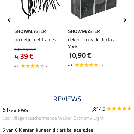
SHOWMASTER
SHOWMASTER
Felix
ektor
oornetje met franjes
deken- en zadeldektas
verle
York
kruis
5,49 €
6,99 €
10,90 €
borsts
4,39 €
7,9
4.8
12
4.0
21
4.9
REVIEWS
6 Reviews
4.5
voor vliegenbeschermende Walker Economy Light
5 van 6 Klanten kunnen dit artikel aanraden