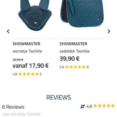
SHOWMASTER
SHOWMASTER
SHO
oornetje Twinkle
zadeldek Twinkle
halst
39,90 €
22,90 €
19,90 
€
vanaf 17,90 €
van
5.0
9
4.8
6
4.7
REVIEWS
6 Reviews
4.8
voor oornetje Twinkle