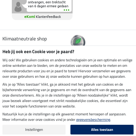
ontvangen, een trektocht
van 6 dagen ermee gedaan
en deze heeft de beproeving
fantastisch doorstaan.
eKomi
Klantenfeedback
Heerlijk zacht om op te
zitten en de billen wat te
sparen tijdens vele uren na
elkaar in het zadel.
Aanrader.
Klimaatneutrale shop
Heb jij ook een Cookie voor je paard?
Verzending per
Wij ook! We gebruiken cookies en andere technologieën om je een optimale en veilige
online winkelen aan te bieden, om de prestaties van onze website te meten en om
relevante producten voor jou en je paard te tonen! Hiervoor verzamelen we gegevens
over onze gebruikers en hoe zij onze website kunnen gebruiken op hun apparaten.
Veilig betalen met
Als je op "Alles toestaan" klikt, ga je akkoord met het gebruik van cookies en de
bijbehorende verwerking van je gegevens en met de overdracht van de gegevens aan
onze dienstverleners. Als je in de instellingen op "Alleen noodzakelijke" klikt, wordt
jouw bezoek alleen voortgezet met strikt noodzakelijke cookies, die essentieel zijn
Impressum
voor het soepele functioneren van onze website.
Natuurlijk kun je de instellingen op elk gewenst moment herroepen of aanpassen.
Meer informatie over onze cookies vind je onder
gegevensbescherming
.
Laatste update op 09.08.2026 om 07:13 uur
Alle prijzen in euro's, incl. BTW, excl. verzendkosten.
Instellingen
Alles toestaan