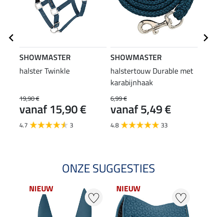
SHOWMASTER
SHOWMASTER
SHO
halster Twinkle
halstertouw Durable met
hals
karabijnhaak
pani
19,90 €
6,99 €
7,99 
vanaf 15,90 €
vanaf 5,49 €
van
4.7
3
4.8
33
4.7
ONZE SUGGESTIES
NIEUW
NIEUW
NI