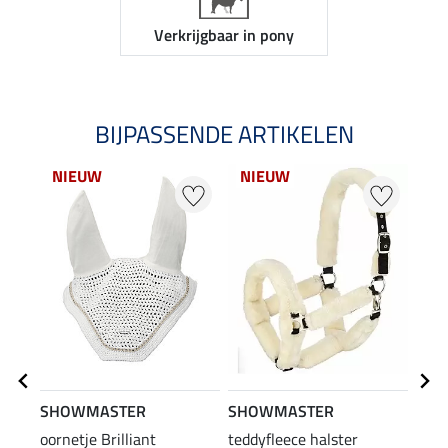
Verkrijgbaar in pony
BIJPASSENDE ARTIKELEN
NIEUW
NIEUW
SHOWMASTER
SHOWMASTER
SHO
oornetje Brilliant
teddyfleece halster
touw