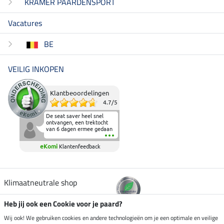
KRAMER PAARDENSPORT
Vacatures
BE
VEILIG INKOPEN
Klantbeoordelingen
4.7
/
5
De seat saver heel snel
ontvangen, een trektocht
van 6 dagen ermee gedaan
en deze heeft de beproeving
fantastisch doorstaan.
eKomi
Klantenfeedback
Heerlijk zacht om op te
zitten en de billen wat te
sparen tijdens vele uren na
elkaar in het zadel.
Aanrader.
Klimaatneutrale shop
Heb jij ook een Cookie voor je paard?
Verzending per
Wij ook! We gebruiken cookies en andere technologieën om je een optimale en veilige