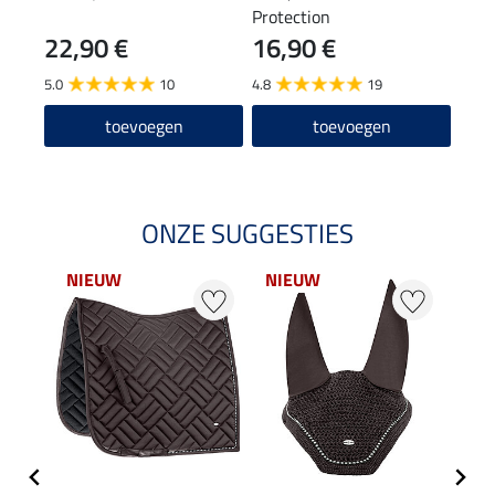
Protection
Contr
22,90 €
16,90 €
13
5.0
10
4.8
19
5.0
toevoegen
toevoegen
ONZE SUGGESTIES
NIEUW
NIEUW
NI