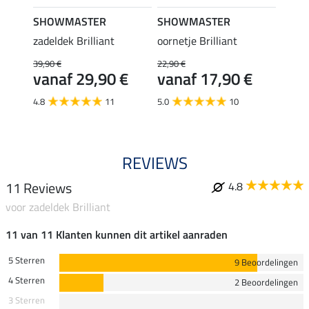
SHOWMASTER
SHOWMASTER
SHO
zadeldek Brilliant
oornetje Brilliant
halste
39,90 €
22,90 €
19,90 
€
vanaf 29,90 €
vanaf 17,90 €
van
4.8
11
5.0
10
5.0
REVIEWS
11 Reviews
4.8
voor zadeldek Brilliant
11 van 11 Klanten kunnen dit artikel aanraden
5 Sterren
9 Beoordelingen
4 Sterren
2 Beoordelingen
3 Sterren