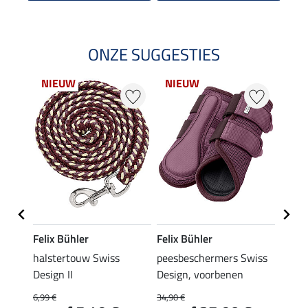
ONZE SUGGESTIES
NIEUW
NIEUW
NI
Felix Bühler
Felix Bühler
Felix
ign
halstertouw Swiss
peesbeschermers Swiss
zadel
Design II
Design, voorbenen
49,90 
€
van
6,99 €
34,90 €