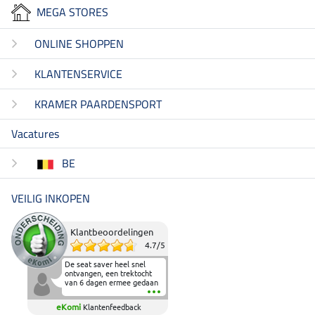
MEGA STORES
ONLINE SHOPPEN
KLANTENSERVICE
KRAMER PAARDENSPORT
Vacatures
BE
VEILIG INKOPEN
Klantbeoordelingen
4.7
/
5
De seat saver heel snel
ontvangen, een trektocht
van 6 dagen ermee gedaan
en deze heeft de beproeving
fantastisch doorstaan.
eKomi
Klantenfeedback
Heerlijk zacht om op te