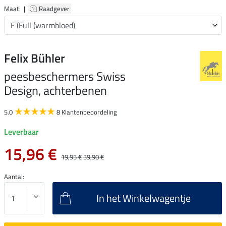
Maat: |
Raadgever
Felix Bühler
peesbeschermers Swiss
Design, achterbenen
5.0
8 Klantenbeoordeling
Leverbaar
15,96 €
19,95 €
39,90 €
Aantal:
In het Winkelwagentje