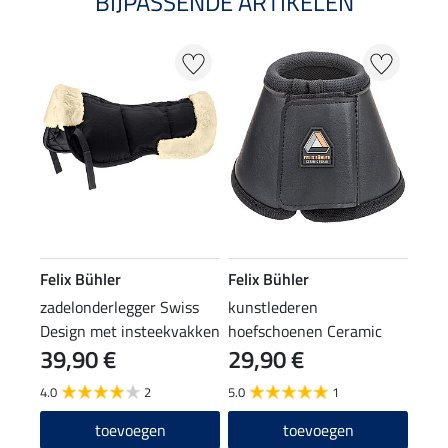
BIJPASSENDE ARTIKELEN
Felix Bühler
Felix Bühler
zadelonderlegger Swiss
kunstlederen
Design met insteekvakken
hoefschoenen Ceramic
39,90 €
29,90 €
voor correctiepads.
Rehab
4.0
2
5.0
1
toevoegen
toevoegen