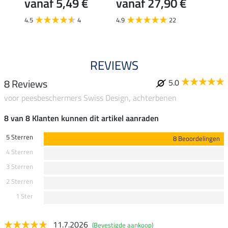
vanaf 5,49 €
vanaf 27,90 €
5.0
4.5
4
4.9
22
REVIEWS
8 Reviews
5.0
voor peesbeschermers Swiss Design, achterbenen
8 van 8 Klanten kunnen dit artikel aanraden
5 Sterren
8 Beoordelingen
4 Sterren
3 Sterren
2 Sterren
1 Ster
11.7.2026
(Bevestigde aankoop)