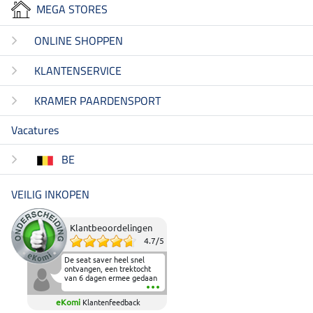
MEGA STORES
ONLINE SHOPPEN
KLANTENSERVICE
KRAMER PAARDENSPORT
Vacatures
BE
VEILIG INKOPEN
Klantbeoordelingen
4.7
/
5
De seat saver heel snel
ontvangen, een trektocht
van 6 dagen ermee gedaan
en deze heeft de beproeving
fantastisch doorstaan.
eKomi
Klantenfeedback
Heerlijk zacht om op te