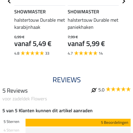
SHOWMASTER
SHOWMASTER
Felix
halstertouw Durable met
halstertouw Durable met
zadel
karabijnhaak
paniekhaken
35,90 
28,
6,99 €
7,99 €
vanaf 5,49 €
vanaf 5,99 €
5.0
4.8
33
4.7
14
REVIEWS
5 Reviews
5.0
voor zadeldek Flowers
5 van 5 Klanten kunnen dit artikel aanraden
5 Sterren
5 Beoordelingen
4 Sterren