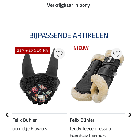
Verkrijgbaar in pony
BIJPASSENDE ARTIKELEN
NIEUW
NI
22 % + 20 % EXTRA
Felix Bühler
Felix Bühler
Feli
oornetje Flowers
teddyfleece dressuur
tedd
beenbeschermers
been