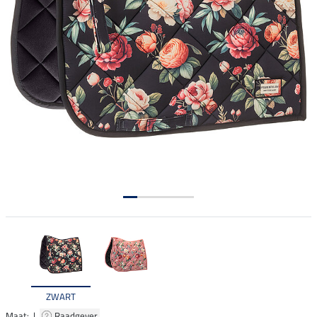
ZWART
Maat: |
Raadgever