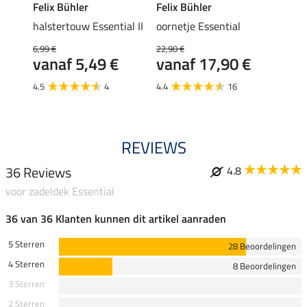
Felix Bühler
Felix Bühler
Felix
halstertouw Essential II
oornetje Essential
halst
6,99 €
22,90 €
7,99 €
€
vanaf 5,49 €
vanaf 17,90 €
van
4.5
4
4.4
16
4.9
REVIEWS
36 Reviews
4.8
voor zadeldek Essential
36 van 36 Klanten kunnen dit artikel aanraden
5 Sterren
28 Beoordelingen
4 Sterren
8 Beoordelingen
3 Sterren
2 Sterren