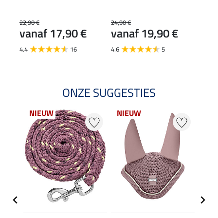
been
Esse
22,90 €
24,90 €
29,90
vanaf 17,90 €
vanaf 19,90 €
van
4.4
16
4.6
5
4.7
ONZE SUGGESTIES
NIEUW
NIEUW
NI