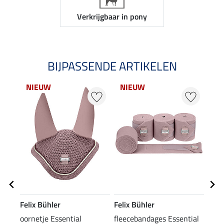
Verkrijgbaar in pony
BIJPASSENDE ARTIKELEN
NIEUW
NIEUW
NI
Felix Bühler
Felix Bühler
Feli
oornetje Essential
fleecebandages Essential
tedd