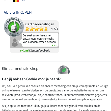
VEILIG INKOPEN
Klantbeoordelingen
4.7
/
5
De seat saver heel snel
ontvangen, een trektocht
van 6 dagen ermee gedaan
en deze heeft de beproeving
fantastisch doorstaan.
eKomi
Klantenfeedback
Heerlijk zacht om op te
zitten en de billen wat te
sparen tijdens vele uren na
elkaar in het zadel.
Aanrader.
Klimaatneutrale shop
Heb jij ook een Cookie voor je paard?
Verzending per
Wij ook! We gebruiken cookies en andere technologieën om je een optimale en veilige
online winkelen aan te bieden, om de prestaties van onze website te meten en om
relevante producten voor jou en je paard te tonen! Hiervoor verzamelen we gegevens
over onze gebruikers en hoe zij onze website kunnen gebruiken op hun apparaten.
Veilig betalen met
Als je op "Alles toestaan" klikt, ga je akkoord met het gebruik van cookies en de
bijbehorende verwerking van je gegevens en met de overdracht van de gegevens aan