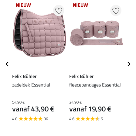
NIEUW
NIEUW
NI
Felix Bühler
Felix Bühler
Feli
zadeldek Essential
fleecebandages Essential
tedd
been
Esse
54,90 €
24,90 €
29,90
vanaf 43,90 €
vanaf 19,90 €
van
4.8
36
4.6
5
4.7