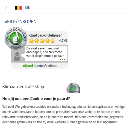
BE
VEILIG INKOPEN
Klantbeoordelingen
4.7
/
5
De seat saver heel snel
ontvangen, een trektocht
van 6 dagen ermee gedaan
en deze heeft de beproeving
fantastisch doorstaan.
eKomi
Klantenfeedback
Heerlijk zacht om op te
zitten en de billen wat te
sparen tijdens vele uren na
elkaar in het zadel.
Aanrader.
Klimaatneutrale shop
Heb jij ook een Cookie voor je paard?
Verzending per
Wij ook! We gebruiken cookies en andere technologieën om je een optimale en veilige
online winkelen aan te bieden, om de prestaties van onze website te meten en om
relevante producten voor jou en je paard te tonen! Hiervoor verzamelen we gegevens
over onze gebruikers en hoe zij onze website kunnen gebruiken op hun apparaten.
Veilig betalen met