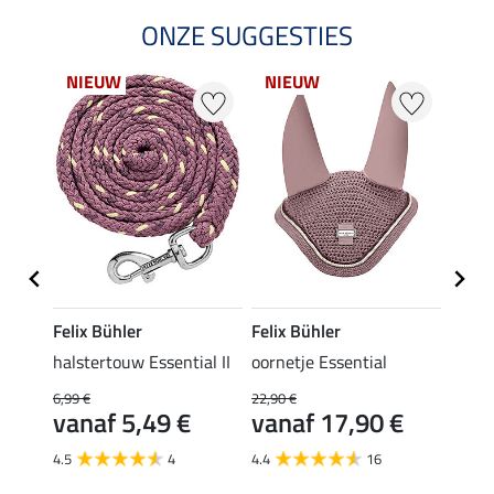
ONZE SUGGESTIES
NIEUW
NIEUW
NI
Felix Bühler
Felix Bühler
Felix
halstertouw Essential II
oornetje Essential
halst
6,99 €
22,90 €
7,99 €
€
vanaf 5,49 €
vanaf 17,90 €
van
4.5
4
4.4
16
4.9