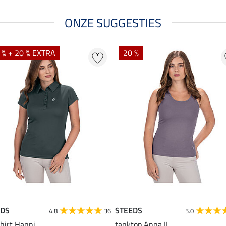
ONZE SUGGESTIES
 % + 20 % EXTRA
20 %
EDS
STEEDS
4.8
36
5.0
hirt Hanni
tanktop Anna II