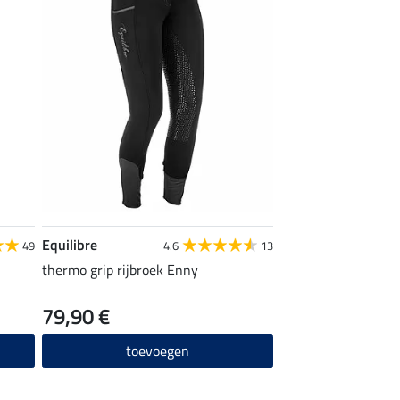
Equilibre
49
4.6
13
thermo grip rijbroek Enny
79,90 €
toevoegen