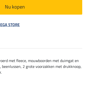
Nu kopen
 MEGA STORE
evoerd met fleece, mouwboorden met duimgat en
de, beenlussen, 2 grote voorzakken met drukknoop,
r.