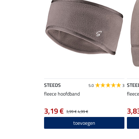
STEEDS
STEE
5.0
3
fleece hoofdband
fleec
3,19 €
3,8
3,99 €
4,99 €
toevoegen