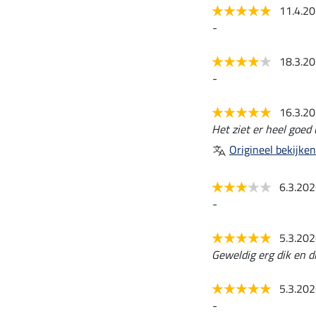
11.4.2
-
18.3.2
-
16.3.2
Het ziet er heel goed 
Origineel bekijken
6.3.20
-
5.3.20
Geweldig erg dik en di
5.3.20
-