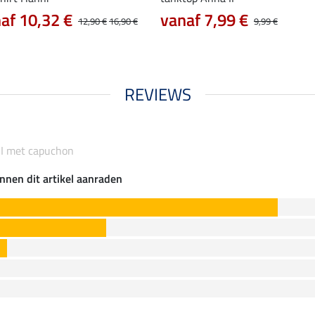
af 10,32 €
vanaf 7,99 €
12,90 €
16,90 €
9,99 €
REVIEWS
II met capuchon
nnen dit artikel aanraden