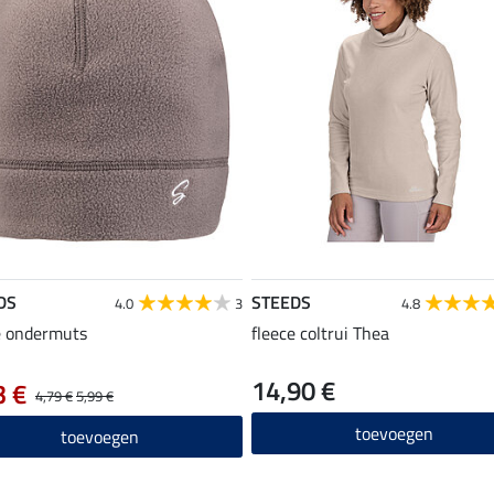
DS
STEEDS
4.0
3
4.8
e ondermuts
fleece coltrui Thea
14,90 €
3 €
4,79 €
5,99 €
toevoegen
toevoegen