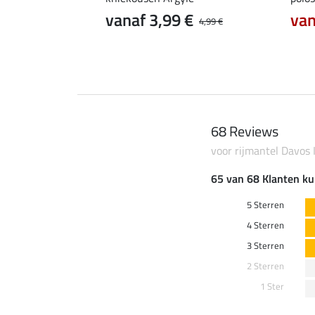
0 €
vanaf 3,99 €
van
14,90 €
4,99 €
68 Reviews
voor rijmantel Davos 
65 van 68 Klanten ku
5 Sterren
4 Sterren
3 Sterren
2 Sterren
1 Ster