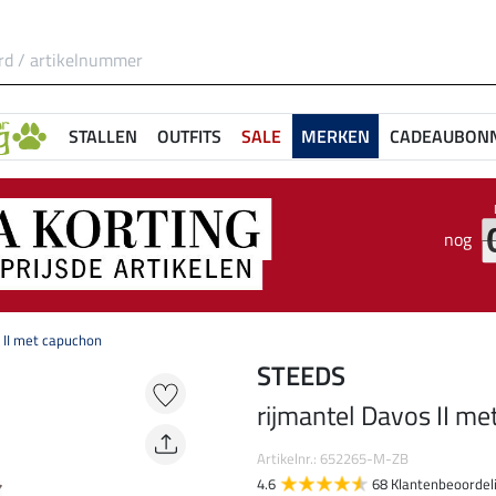
STALLEN
OUTFITS
SALE
MERKEN
CADEAUBON
nog
 II met capuchon
STEEDS
rijmantel Davos II m
Artikelnr.: 652265-M-ZB
4.6
68 Klantenbeoordel