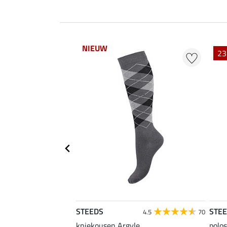
NIEUW
23
STEEDS
STE
4.6
19
4.5
70
kniekousen Argyle
polos