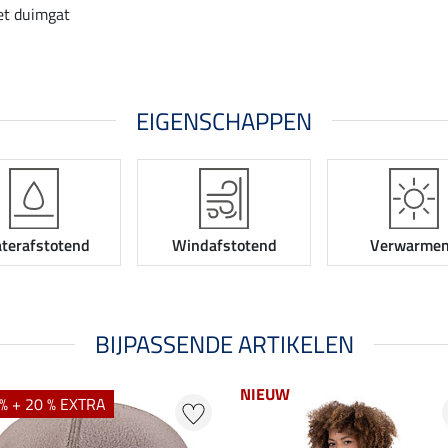
t duimgat
EIGENSCHAPPEN
terafstotend
Windafstotend
Verwarme
BIJPASSENDE ARTIKELEN
NIEUW
% + 20 % EXTRA