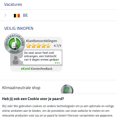
Vacatures
BE
VEILIG INKOPEN
Klantbeoordelingen
4.7
/
5
De seat saver heel snel
ontvangen, een trektocht
van 6 dagen ermee gedaan
en deze heeft de beproeving
fantastisch doorstaan.
eKomi
Klantenfeedback
Heerlijk zacht om op te
zitten en de billen wat te
sparen tijdens vele uren na
elkaar in het zadel.
Aanrader.
Klimaatneutrale shop
Heb jij ook een Cookie voor je paard?
Verzending per
Wij ook! We gebruiken cookies en andere technologieën om je een optimale en veilige
online winkelen aan te bieden, om de prestaties van onze website te meten en om
relevante producten voor jou en je paard te tonen! Hiervoor verzamelen we gegevens