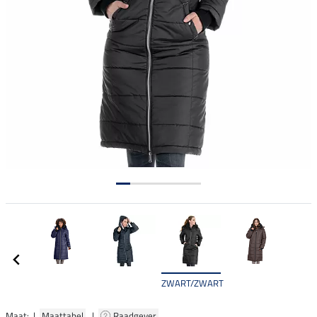
ZWART/ZWART
Maat: |
Maattabel
|
Raadgever