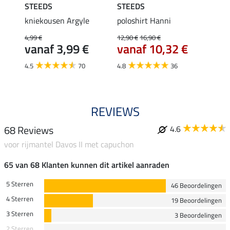
STEEDS
STEEDS
STEE
kniekousen Argyle
poloshirt Hanni
tankt
4,99 €
12,90 €
16,90 €
9,99 €
€
vanaf 3,99 €
vanaf 10,32 €
van
4.5
70
4.8
36
5.0
REVIEWS
68 Reviews
4.6
voor rijmantel Davos II met capuchon
65 van 68 Klanten kunnen dit artikel aanraden
5 Sterren
46 Beoordelingen
4 Sterren
19 Beoordelingen
3 Sterren
3 Beoordelingen
2 Sterren