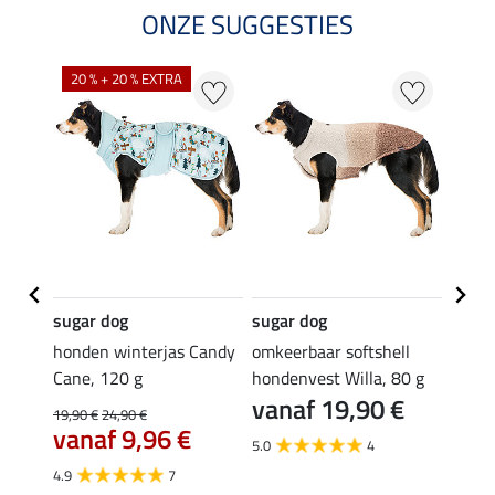
ONZE SUGGESTIES
20 % + 20 % EXTRA
20 %
sugar dog
sugar dog
sugar
lacier
honden winterjas Candy
omkeerbaar softshell
honde
e-
Cane, 120 g
hondenvest Willa, 80 g
Wilbu
vanaf 19,90 €
 g
voeri
19,90 €
24,90 €
vanaf 9,96 €
19,90 
5.0
4
€
van
4.9
7