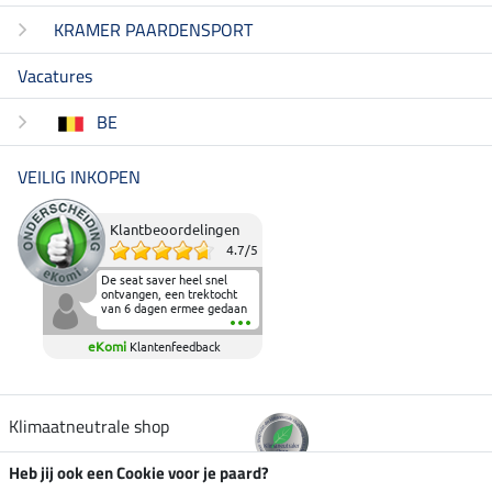
KRAMER PAARDENSPORT
Vacatures
BE
VEILIG INKOPEN
Klantbeoordelingen
4.7
/
5
De seat saver heel snel
ontvangen, een trektocht
van 6 dagen ermee gedaan
en deze heeft de beproeving
fantastisch doorstaan.
eKomi
Klantenfeedback
Heerlijk zacht om op te
zitten en de billen wat te
sparen tijdens vele uren na
elkaar in het zadel.
Aanrader.
Klimaatneutrale shop
Heb jij ook een Cookie voor je paard?