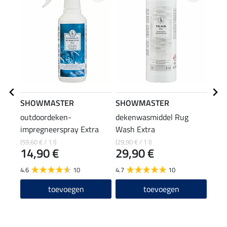
SHOWMASTER
SHOWMASTER
suga
outdoordeken-
dekenwasmiddel Rug
Suga
impregneerspray Extra
Wash Extra
hals
16
(59,60 € / 1 l)
(29,90 € / 1 l)
14,90 €
29,90 €
4.6
10
4.7
10
toevoegen
toevoegen