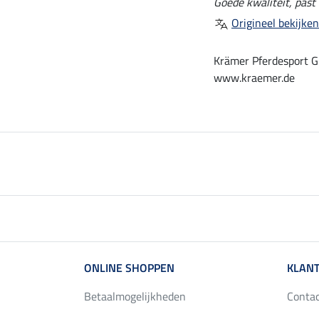
Goede kwaliteit, past 
Origineel bekijken
Krämer Pferdesport G
www.kraemer.de
ONLINE SHOPPEN
KLANT
Betaalmogelijkheden
Conta