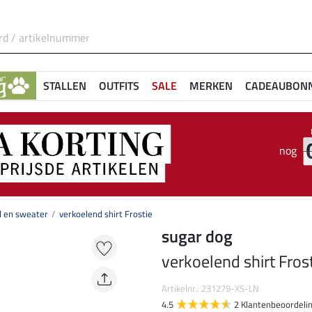
STALLEN
OUTFITS
SALE
MERKEN
CADEAUBON
nog
l en sweater
verkoelend shirt Frostie
sugar dog
verkoelend shirt Fros
Artikelnr.: 231279-XS-LN
4.5
2 Klantenbeoordeli