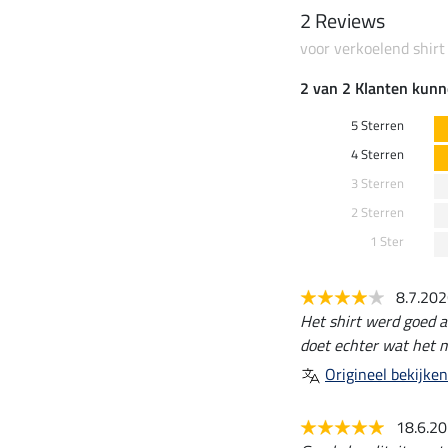
2 Reviews
voor verkoelend shirt
2 van 2 Klanten kunn
5 Sterren
4 Sterren
3 Sterren
2 Sterren
1 Ster
8.7.20
Het shirt werd goed 
doet echter wat het 
Origineel bekijken
18.6.2