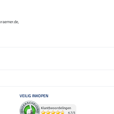
kraemer.de,
VEILIG INKOPEN
Klantbeoordelingen
4.7
/
5