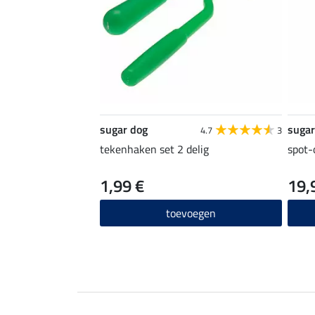
sugar dog
sugar
4.7
3
tekenhaken set 2 delig
spot-
1,99 €
19,
toevoegen