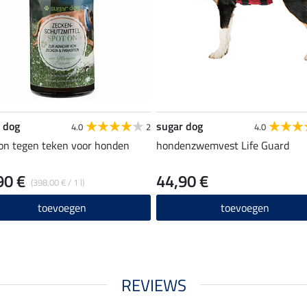
 dog
sugar dog
4.0
2
4.0
on tegen teken voor honden
hondenzwemvest Life Guard
90 €
44,90 €
(398,00 € / 1 l)
toevoegen
toevoegen
REVIEWS