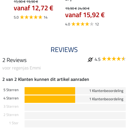
15,90 €
19,90 €
€
vanaf 12,72 €
19,90 €
24,90 €
17,90 
vanaf 15,92 €
van
5.0
14
4.0
12
4.5
REVIEWS
2 Reviews
4.5
voor regenjas Emmi
2 van 2 Klanten kunnen dit artikel aanraden
5 Sterren
1 Klantenbeoordeling
4 Sterren
1 Klantenbeoordeling
3 Sterren
2 Sterren
1 Ster