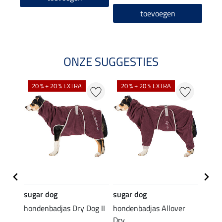
toevoegen
ONZE SUGGESTIES
20 % + 20 % EXTRA
20 % + 20 % EXTRA
21 %
sugar dog
sugar dog
sugar
l
hondenbadjas Dry Dog II
hondenbadjas Allover
Light
Dry
regen