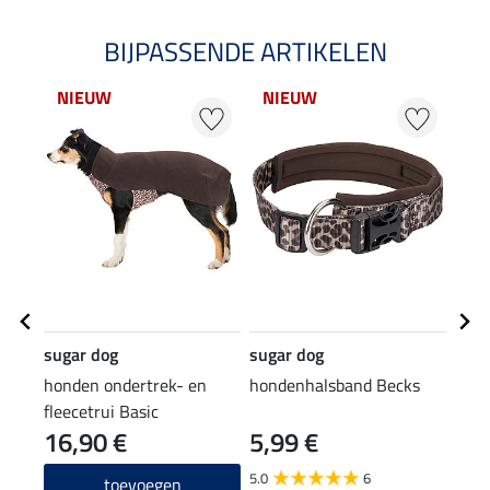
BIJPASSENDE ARTIKELEN
NIEUW
NIEUW
NI
sugar dog
sugar dog
suga
honden ondertrek- en
hondenhalsband Becks
hond
fleecetrui Basic
16,90 €
5,99 €
12
5.0
6
3.8
toevoegen