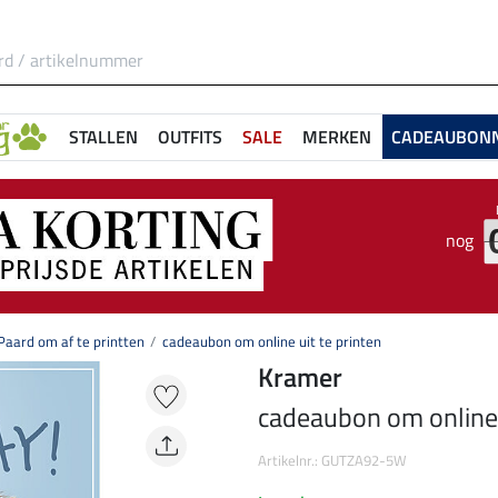
STALLEN
OUTFITS
SALE
MERKEN
CADEAUBON
nog
aard om af te printten
cadeaubon om online uit te printen
Kramer
cadeaubon om online u
Artikelnr.: GUTZA92-5W