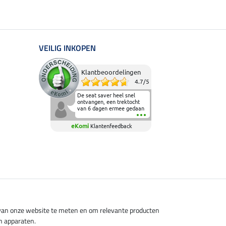
VEILIG INKOPEN
Klantbeoordelingen
4.7
/
5
De seat saver heel snel
ontvangen, een trektocht
van 6 dagen ermee gedaan
en deze heeft de beproeving
fantastisch doorstaan.
eKomi
Klantenfeedback
Heerlijk zacht om op te
zitten en de billen wat te
sparen tijdens vele uren na
elkaar in het zadel.
Aanrader.
s van onze website te meten en om relevante producten
n apparaten.