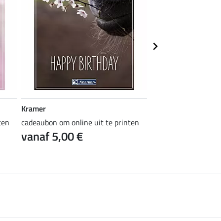
Kramer
Kramer
ten
cadeaubon om online uit te printen
cadeaubon om online 
vanaf 5,00 €
vanaf 5,00 €