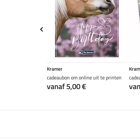
Kramer
Kram
ine uit te printen
cadeaubon om online uit te printen
cade
 €
vanaf 5,00 €
van