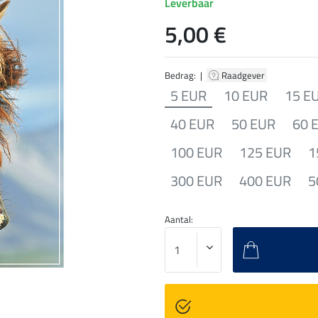
Leverbaar
5,00 €
Bedrag: |
Raadgever
5 EUR
10 EUR
15 E
40 EUR
50 EUR
60 
100 EUR
125 EUR
1
300 EUR
400 EUR
5
Aantal: