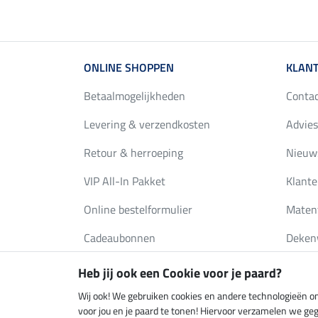
ONLINE SHOPPEN
KLANT
Betaalmogelijkheden
Conta
Levering & verzendkosten
Advies
Retour & herroeping
Nieuws
VIP All-In Pakket
Klante
Online bestelformulier
Maten
Cadeaubonnen
Deken
FAQ
Catalo
Heb jij ook een Cookie voor je paard?
Wij ook! We gebruiken cookies en andere technologieën om
voor jou en je paard te tonen! Hiervoor verzamelen we ge