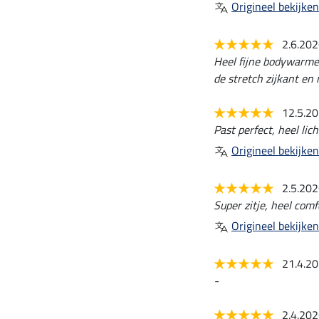
Origineel bekijken
2.6.20
Heel fijne bodywarmer
de stretch zijkant en 
12.5.2
Past perfect, heel lich
Origineel bekijken
2.5.20
Super zitje, heel comf
Origineel bekijken
21.4.2
-
2.4.20