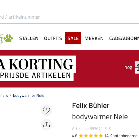
STALLEN
OUTFITS
SALE
MERKEN
CADEAUBON
nog
rmers
bodywarmer Nele
Felix Bühler
bodywarmer Nele
Artikelnr.: 653671-S-S
4.8
14 Klantenbeoordel