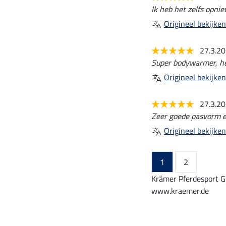
Ik heb het zelfs opni
Origineel bekijken
27.3.2
Super bodywarmer, hee
Origineel bekijken
27.3.2
Zeer goede pasvorm en
Origineel bekijken
1
2
Krämer Pferdesport G
www.kraemer.de