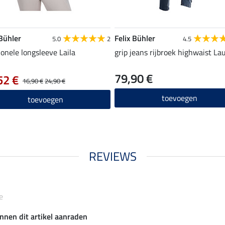
 Bühler
Felix Bühler
5.0
2
4.5
ionele longsleeve Laila
grip jeans rijbroek highwaist La
79,90 €
52 €
16,90 €
24,90 €
toevoegen
toevoegen
REVIEWS
e
nnen dit artikel aanraden