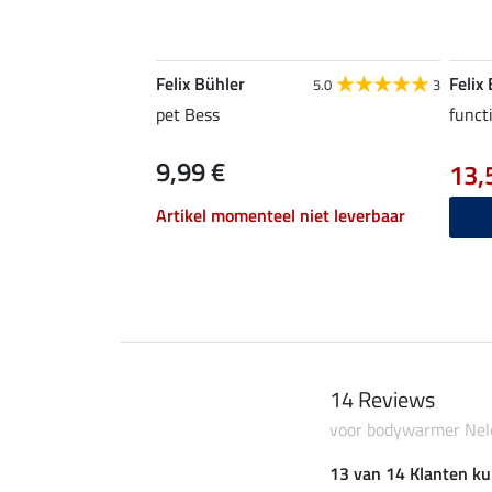
Felix Bühler
Felix
5.0
3
pet Bess
funct
9,99 €
13,
Artikel momenteel niet leverbaar
14 Reviews
voor bodywarmer Nel
13 van 14 Klanten ku