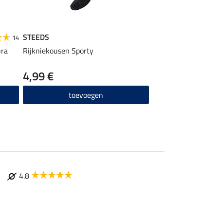
STEEDS
14
ura
Rijkniekousen Sporty
4,99 €
toevoegen
4.8