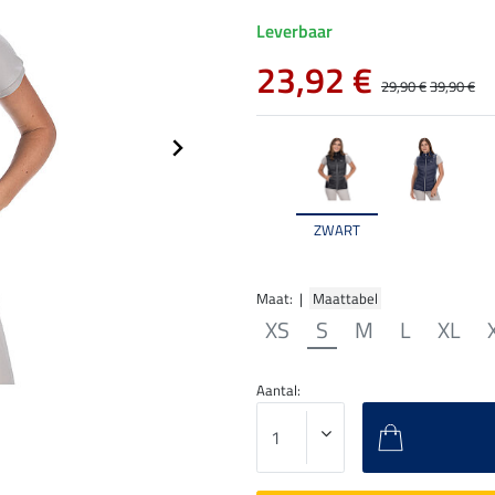
Leverbaar
23,92 €
29,90 €
39,90 €
ZWART
Maat: |
Maattabel
XS
S
M
L
XL
Aantal: