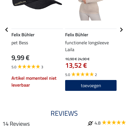
Felix Bühler
Felix Bühler
Feli
pet Bess
functionele longsleeve
grip
Laila
high
9,99 €
79
16,90 €
24,90 €
13,52 €
5.0
3
4.5
5.0
2
Artikel momenteel niet
leverbaar
toevoegen
REVIEWS
14 Reviews
4.8