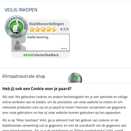
VEILIG INKOPEN
Klantbeoordelingen
4.7
/
5
Snelle levering
eKomi
Klantenfeedback
Klimaatneutrale shop
Heb jij ook een Cookie voor je paard?
Verzending per
Wij ook! We gebruiken cookies en andere technologieën om je een optimale en veilige
online winkelen aan te bieden, om de prestaties van onze website te meten en om
relevante producten voor jou en je paard te tonen! Hiervoor verzamelen we gegevens
over onze gebruikers en hoe zij onze website kunnen gebruiken op hun apparaten.
Veilig betalen met
Als je op "Alles toestaan" klikt, ga je akkoord met het gebruik van cookies en de
bijbehorende verwerking van je gegevens en met de overdracht van de gegevens aan
onze dienstverleners. Als je in de instellingen op "Alleen noodzakelijke" klikt, wordt