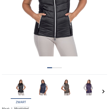
ZWART
Maat: |
Maattabel