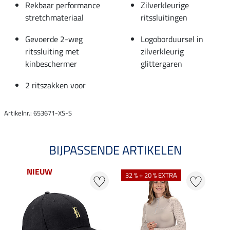
Rekbaar performance
Zilverkleurige
stretchmateriaal
ritssluitingen
Gevoerde 2-weg
Logoborduursel in
ritssluiting met
zilverkleurig
kinbeschermer
glittergaren
2 ritszakken voor
Artikelnr.: 653671-XS-S
BIJPASSENDE ARTIKELEN
NIEUW
32 % + 20 % EXTRA