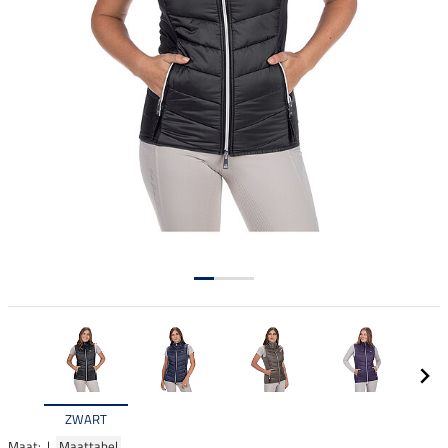
ZWART
Maat: |
Maattabel