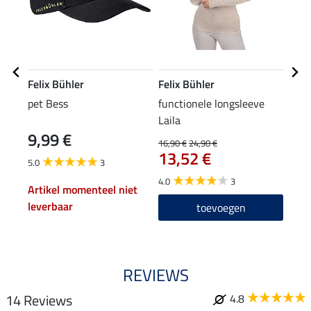
Felix Bühler
Felix Bühler
Feli
pet Bess
functionele longsleeve
grip
Laila
high
9,99 €
79
16,90 €
24,90 €
13,52 €
5.0
3
4.5
4.0
3
Artikel momenteel niet
leverbaar
toevoegen
REVIEWS
14 Reviews
4.8