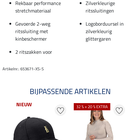
Rekbaar performance
Zilverkleurige
stretchmateriaal
ritssluitingen
Gevoerde 2-weg
Logoborduursel in
ritssluiting met
zilverkleurig
kinbeschermer
glittergaren
2 ritszakken voor
Artikelnr.: 653671-XS-S
BIJPASSENDE ARTIKELEN
NIEUW
32 % + 20 % EXTRA