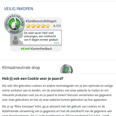
VEILIG INKOPEN
Klantbeoordelingen
4.7
/
5
De seat saver heel snel
ontvangen, een trektocht
van 6 dagen ermee gedaan
en deze heeft de beproeving
fantastisch doorstaan.
eKomi
Klantenfeedback
Heerlijk zacht om op te
zitten en de billen wat te
sparen tijdens vele uren na
elkaar in het zadel.
Aanrader.
Klimaatneutrale shop
Heb jij ook een Cookie voor je paard?
Verzending per
Wij ook! We gebruiken cookies en andere technologieën om je een optimale en veilige
online winkelen aan te bieden, om de prestaties van onze website te meten en om
relevante producten voor jou en je paard te tonen! Hiervoor verzamelen we gegevens
over onze gebruikers en hoe zij onze website kunnen gebruiken op hun apparaten.
Veilig betalen met
Als je op "Alles toestaan" klikt, ga je akkoord met het gebruik van cookies en de
bijbehorende verwerking van je gegevens en met de overdracht van de gegevens aan
onze dienstverleners. Als je in de instellingen op "Alleen noodzakelijke" klikt, wordt