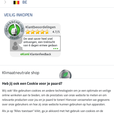
BE
VEILIG INKOPEN
Klantbeoordelingen
4.7
/
5
De seat saver heel snel
ontvangen, een trektocht
van 6 dagen ermee gedaan
en deze heeft de beproeving
fantastisch doorstaan.
eKomi
Klantenfeedback
Heerlijk zacht om op te
zitten en de billen wat te
sparen tijdens vele uren na
elkaar in het zadel.
Aanrader.
Klimaatneutrale shop
Heb jij ook een Cookie voor je paard?
Verzending per
Wij ook! We gebruiken cookies en andere technologieën om je een optimale en veilige
online winkelen aan te bieden, om de prestaties van onze website te meten en om
relevante producten voor jou en je paard te tonen! Hiervoor verzamelen we gegevens
over onze gebruikers en hoe zij onze website kunnen gebruiken op hun apparaten.
Veilig betalen met
Als je op "Alles toestaan" klikt, ga je akkoord met het gebruik van cookies en de