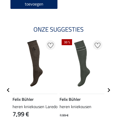
toevoegen
ONZE SUGGESTIES
38 %
Felix Bühler
Felix Bühler
Felix
rip-
heren kniekousen Laredo
heren kniekousen
heren
7,99 €
9,9
isco
7,99 €