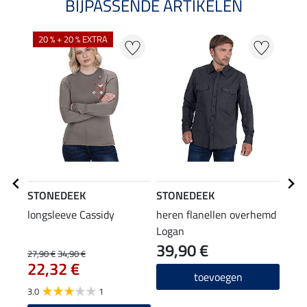
BIJPASSENDE ARTIKELEN
20 % + 20 % EXTRA
STONEDEEK
STONEDEEK
STO
longsleeve Cassidy
heren flanellen overhemd
here
Logan
Jasp
39,90 €
44
27,90 €
34,90 €
22,32 €
3.0
toevoegen
3.0
1