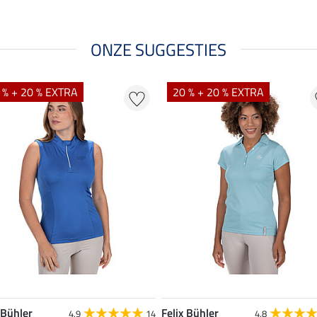
ONZE SUGGESTIES
 % + 20 % EXTRA
20 % + 20 % EXTRA
 Bühler
Felix Bühler
4.9
14
4.8