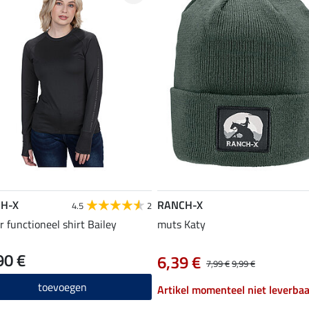
H-X
RANCH-X
4.5
2
r functioneel shirt Bailey
muts Katy
90 €
6,39 €
7,99 €
9,99 €
toevoegen
Artikel momenteel niet leverbaa