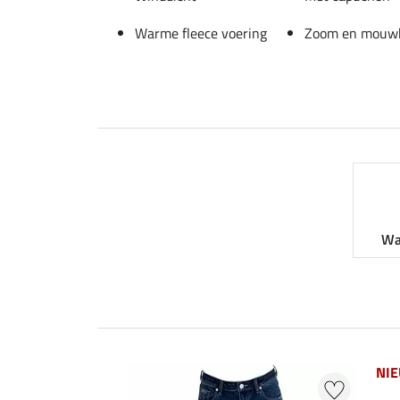
Warme fleece voering
Zoom en mouwbo
Wa
NI