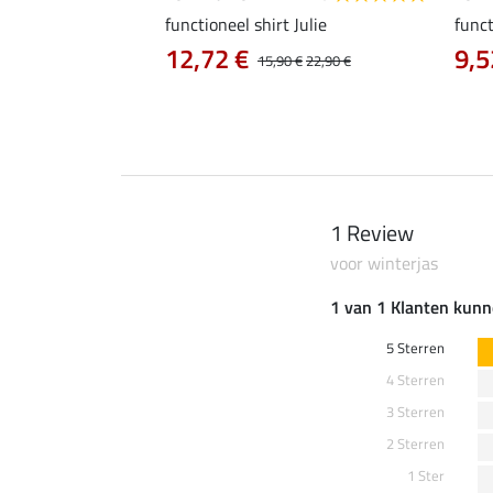
 Aline
functioneel shirt Julie
funct
12,72 €
9,5
0 €
19,90 €
15,90 €
22,90 €
1 Review
voor winterjas
1 van 1 Klanten kunn
5 Sterren
4 Sterren
3 Sterren
2 Sterren
1 Ster