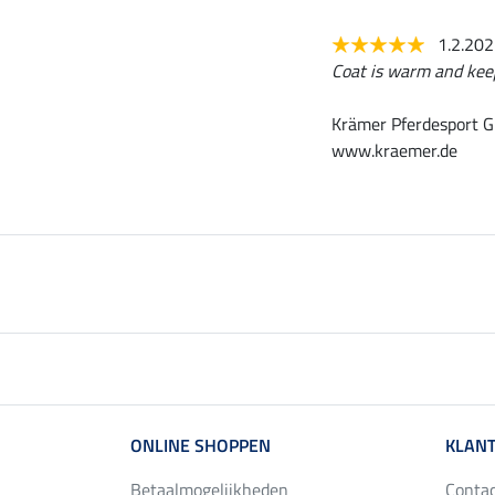
1.2.20
Coat is warm and keeps
Krämer Pferdesport G
www.kraemer.de
ONLINE SHOPPEN
KLANT
Betaalmogelijkheden
Conta