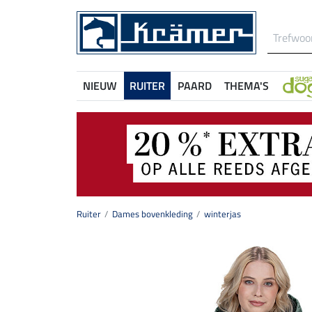
NIEUW
RUITER
PAARD
THEMA'S
Ruiter
Dames bovenkleding
winterjas