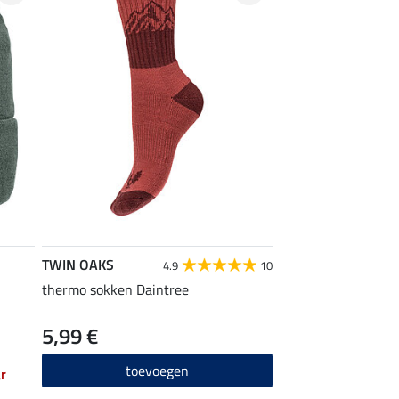
TWIN OAKS
4.9
10
thermo sokken Daintree
5,99 €
toevoegen
r