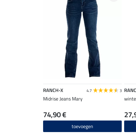
RANCH-X
RANC
4.7
3
Midrise Jeans Mary
winte
74,90 €
27,
toevoegen