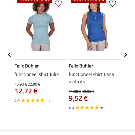
Felix Bühler
Felix Bühler
Felix
functioneel shirt Julie
functioneel shirt Lana
polosh
met rits
15,90 €
22,90 €
15,90 
12,72 €
12,
11,90 €
19,90 €
9,52 €
4.9
11
4.8
4.9
15