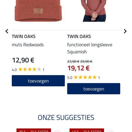
TWIN OAKS
TWIN OAKS
TWI
muts Redwoods
functioneel longsleeve
wint
Squamish
Moun
12,90 €
11
23,90 €
29,90 €
19,12 €
4.0
1
4.3
5.0
1
toevoegen
toevoegen
ONZE SUGGESTIES
30 % + 20 % EXTRA
40 % + 20 % EXTRA
20 %