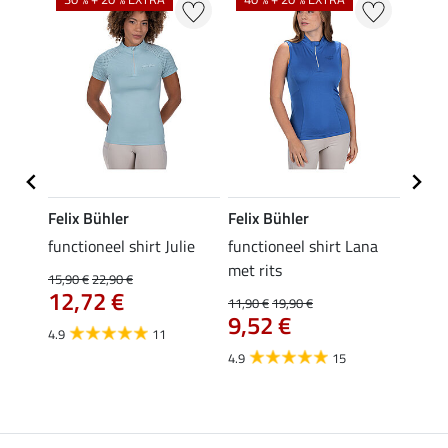
Felix Bühler
Felix Bühler
Felix
functioneel shirt Julie
functioneel shirt Lana
polosh
met rits
15,90 €
22,90 €
15,90 
12,72 €
12,
11,90 €
19,90 €
9,52 €
4.9
11
4.8
4.9
15