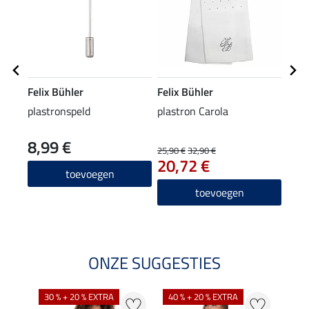
Felix Bühler
Felix Bühler
Feli
plastronspeld
plastron Carola
weds
8,99 €
24
25,90 €
32,90 €
20,72 €
5.0
toevoegen
toevoegen
ONZE SUGGESTIES
30 % + 20 % EXTRA
40 % + 20 % EXTRA
20 %