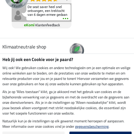
De seat saver heel snel
ontvangen, een trektocht
van 6 dagen ermee gedaan
en deze heeft de beproeving
fantastisch doorstaan.
eKomi
Klantenfeedback
Heerlijk zacht om op te
zitten en de billen wat te
sparen tijdens vele uren na
elkaar in het zadel.
Aanrader.
Klimaatneutrale shop
Heb jij ook een Cookie voor je paard?
Verzending per
Wij ook! We gebruiken cookies en andere technologieën om je een optimale en veilige
online winkelen aan te bieden, om de prestaties van onze website te meten en om
relevante producten voor jou en je paard te tonen! Hiervoor verzamelen we gegevens
over onze gebruikers en hoe zij onze website kunnen gebruiken op hun apparaten.
Veilig betalen met
Als je op "Alles toestaan" klikt, ga je akkoord met het gebruik van cookies en de
bijbehorende verwerking van je gegevens en met de overdracht van de gegevens aan
onze dienstverleners. Als je in de instellingen op "Alleen noodzakelijke" klikt, wordt
jouw bezoek alleen voortgezet met strikt noodzakelijke cookies, die essentieel zijn
voor het soepele functioneren van onze website.
Impressum
Natuurlijk kun je de instellingen op elk gewenst moment herroepen of aanpassen.
Meer informatie over onze cookies vind je onder
gegevensbescherming
.
Laatste update op 06.08.2026 om 03:11 uur