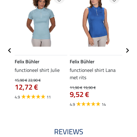
Felix Bühler
Felix Bühler
Felix
line
functioneel shirt Julie
functioneel shirt Lana
polosh
met rits
15,90 €
22,90 €
15,90 
12,72 €
12,
11,90 €
19,90 €
9,52 €
4.9
11
4.8
4.9
14
REVIEWS