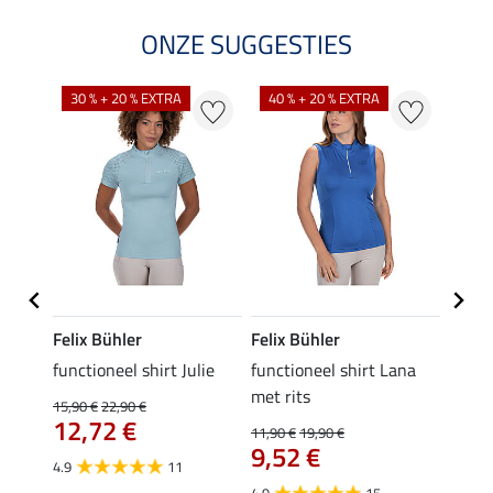
ONZE SUGGESTIES
30 % + 20 % EXTRA
40 % + 20 % EXTRA
20 %
Felix Bühler
Felix Bühler
Felix
functioneel shirt Julie
functioneel shirt Lana
polosh
met rits
15,90 €
22,90 €
15,90 
12,72 €
12,
11,90 €
19,90 €
9,52 €
4.9
11
4.8