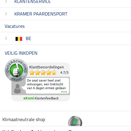
KLANTENSERVICE
KRAMER PAARDENSPORT
Vacatures
BE
VEILIG INKOPEN
Klantbeoordelingen
4.7
/
5
De seat saver heel snel
ontvangen, een trektocht
van 6 dagen ermee gedaan
en deze heeft de beproeving
fantastisch doorstaan.
eKomi
Klantenfeedback
Heerlijk zacht om op te
zitten en de billen wat te
sparen tijdens vele uren na
elkaar in het zadel.
Aanrader.
Klimaatneutrale shop