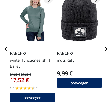
RANCH-X
RANCH-X
RAN
winter functioneel shirt
muts Katy
hoof
Bailey
9,99 €
9,9
21,90 €
27,90 €
17,52 €
toevoegen
4.5
2
toevoegen