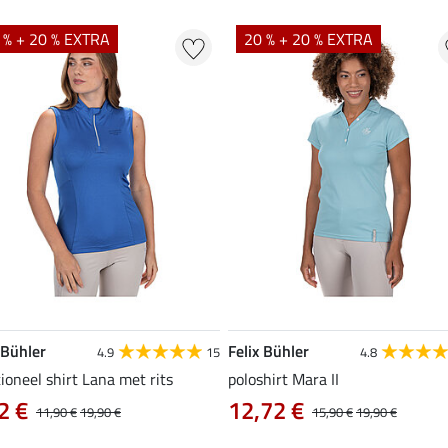
 % + 20 % EXTRA
20 % + 20 % EXTRA
 Bühler
Felix Bühler
4.9
15
4.8
ioneel shirt Lana met rits
poloshirt Mara II
2 €
12,72 €
11,90 €
19,90 €
15,90 €
19,90 €