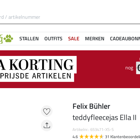
STALLEN
OUTFITS
SALE
MERKEN
CADEAUBON
nog
Felix Bühler
teddyfleecejas Ella II
Artikelnr.: 653471-XS-S
4.6
31 Klantenbeoordel