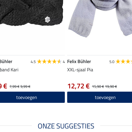
 Bühler
Felix Bühler
4.5
4
5.0
band Kari
XXL-sjaal Pia
9 €
12,72 €
7,99 €
9,99 €
15,90 €
19,90 €
toevoegen
toevoegen
ONZE SUGGESTIES