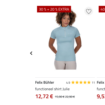
EXTRA
30 % + 20 % EXTRA
40
Felix Bühler
Felix
5.0
41
4.9
11
functioneel shirt Julie
funct
12,72 €
9,5
0 €
19,90 €
15,90 €
22,90 €