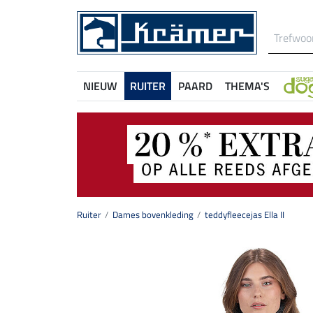
NIEUW
RUITER
PAARD
THEMA'S
Ruiter
Dames bovenkleding
teddyfleecejas Ella II