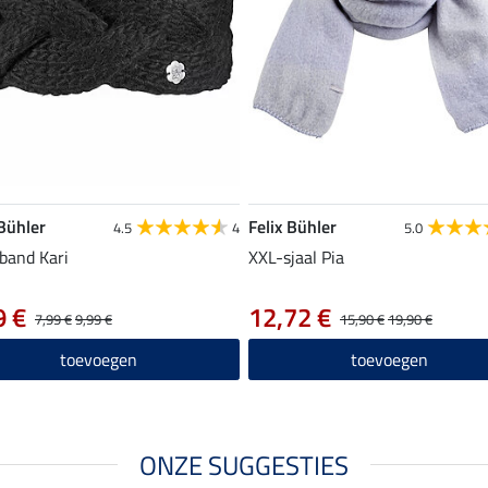
 Bühler
Felix Bühler
4.5
4
5.0
band Kari
XXL-sjaal Pia
9 €
12,72 €
7,99 €
9,99 €
15,90 €
19,90 €
toevoegen
toevoegen
ONZE SUGGESTIES