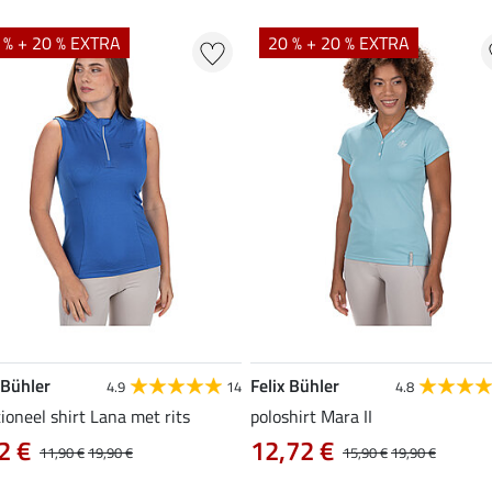
 % + 20 % EXTRA
20 % + 20 % EXTRA
 Bühler
Felix Bühler
4.9
14
4.8
ioneel shirt Lana met rits
poloshirt Mara II
2 €
12,72 €
11,90 €
19,90 €
15,90 €
19,90 €