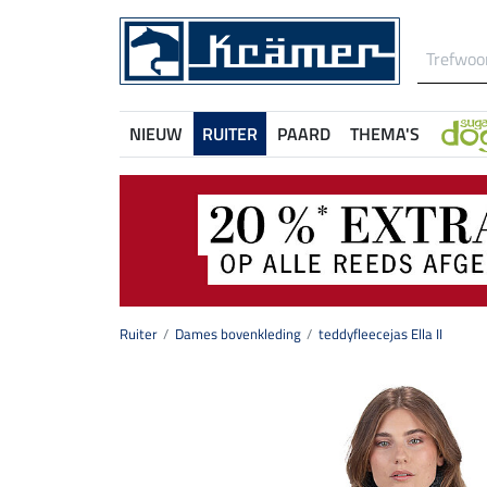
NIEUW
RUITER
PAARD
THEMA'S
Ruiter
Dames bovenkleding
teddyfleecejas Ella II