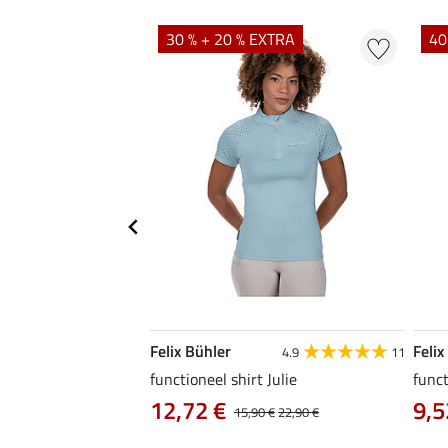
EXTRA
30 % + 20 % EXTRA
40
Felix Bühler
Felix
4.6
10
4.9
11
a
functioneel shirt Julie
funct
12,72 €
9,5
14,90 €
15,90 €
22,90 €