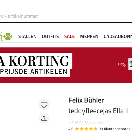
STALLEN
OUTFITS
SALE
MERKEN
CADEAUBON
nog
Felix Bühler
teddyfleecejas Ella II
Artikelnr.: 653471-L-S
4.6
31 Klantenbeoordel