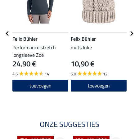
Felix Bühler
Felix Bühler
Feli
Performance stretch
muts Inke
drie
longsleeve Zoë
24,90 €
10,90 €
13,90
11
4.6
14
5.0
12
5.0
toevoegen
toevoegen
ONZE SUGGESTIES