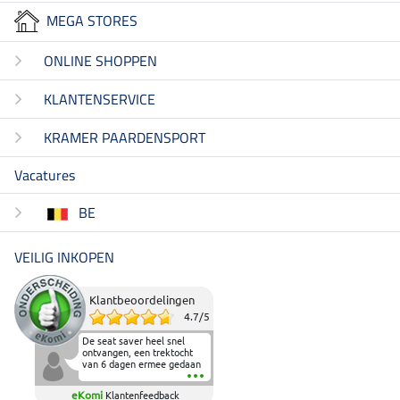
MEGA STORES
ONLINE SHOPPEN
KLANTENSERVICE
KRAMER PAARDENSPORT
Vacatures
BE
VEILIG INKOPEN
Klantbeoordelingen
4.7
/
5
De seat saver heel snel
ontvangen, een trektocht
van 6 dagen ermee gedaan
en deze heeft de beproeving
fantastisch doorstaan.
eKomi
Klantenfeedback
Heerlijk zacht om op te