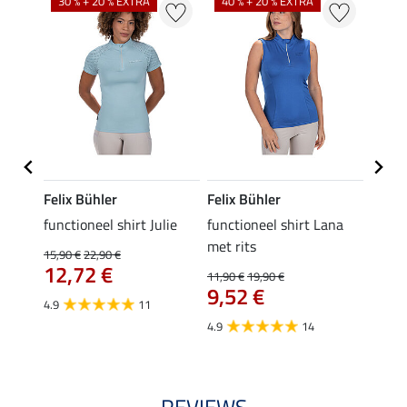
30 % + 20 % EXTRA
40 % + 20 % EXTRA
20 %
Felix Bühler
Felix Bühler
Felix
functioneel shirt Julie
functioneel shirt Lana
polosh
met rits
15,90 €
22,90 €
15,90 
12,72 €
12,
11,90 €
19,90 €
9,52 €
4.9
11
4.8
4.9
14