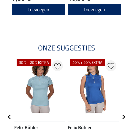
4.8
toevoegen
toevoegen
ONZE SUGGESTIES
30 % + 20 % EXTRA
40 % + 20 % EXTRA
20 %
Felix Bühler
Felix Bühler
Felix