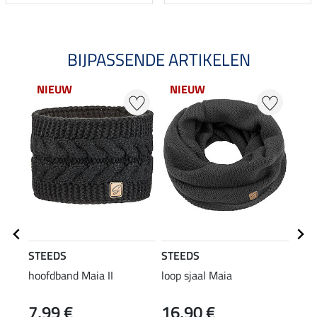
BIJPASSENDE ARTIKELEN
NIEUW
NIEUW
NI
STEEDS
STEEDS
STE
hoofdband Maia II
loop sjaal Maia
Perf
long
7,99 €
16,90 €
22