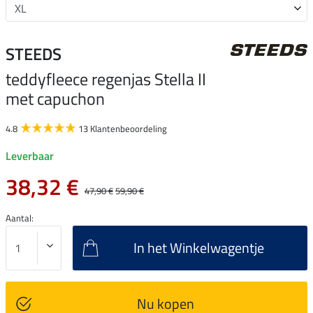
STEEDS
teddyfleece regenjas Stella II
met capuchon
4.8
13 Klantenbeoordeling
Leverbaar
38,32 €
47,90 €
59,90 €
Aantal:
In het Winkelwagentje
Nu kopen