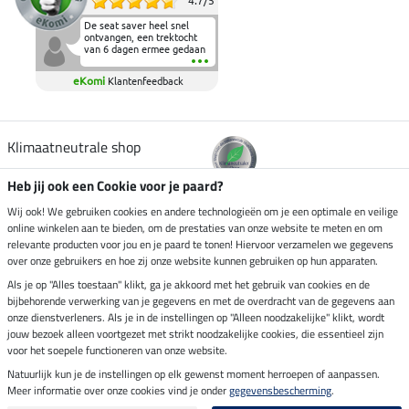
4.7
/
5
De seat saver heel snel
ontvangen, een trektocht
van 6 dagen ermee gedaan
en deze heeft de beproeving
fantastisch doorstaan.
eKomi
Klantenfeedback
Heerlijk zacht om op te
zitten en de billen wat te
sparen tijdens vele uren na
elkaar in het zadel.
Aanrader.
Klimaatneutrale shop
Heb jij ook een Cookie voor je paard?
Verzending per
Wij ook! We gebruiken cookies en andere technologieën om je een optimale en veilige
online winkelen aan te bieden, om de prestaties van onze website te meten en om
relevante producten voor jou en je paard te tonen! Hiervoor verzamelen we gegevens
over onze gebruikers en hoe zij onze website kunnen gebruiken op hun apparaten.
Veilig betalen met
Als je op "Alles toestaan" klikt, ga je akkoord met het gebruik van cookies en de
bijbehorende verwerking van je gegevens en met de overdracht van de gegevens aan
onze dienstverleners. Als je in de instellingen op "Alleen noodzakelijke" klikt, wordt
jouw bezoek alleen voortgezet met strikt noodzakelijke cookies, die essentieel zijn
Impressum
voor het soepele functioneren van onze website.
Natuurlijk kun je de instellingen op elk gewenst moment herroepen of aanpassen.
Meer informatie over onze cookies vind je onder
gegevensbescherming
.
Laatste update op 08.08.2026 om 03:00 uur