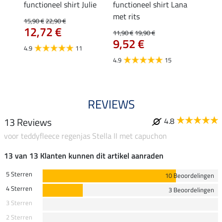
functioneel shirt Julie
functioneel shirt Lana
polosh
met rits
15,90 €
22,90 €
15,90 
12,72 €
12,
11,90 €
19,90 €
9,52 €
4.9
11
4.8
4.9
15
REVIEWS
13 Reviews
4.8
voor teddyfleece regenjas Stella II met capuchon
13 van 13 Klanten kunnen dit artikel aanraden
5 Sterren
10 Beoordelingen
4 Sterren
3 Beoordelingen
3 Sterren
2 Sterren