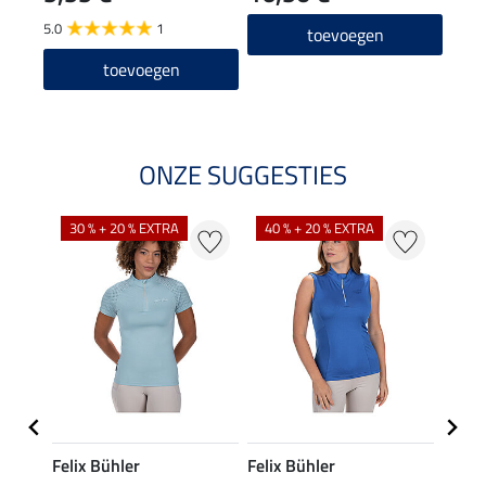
5.0
1
4.8
toevoegen
toevoegen
ONZE SUGGESTIES
30 % + 20 % EXTRA
40 % + 20 % EXTRA
20 %
Felix Bühler
Felix Bühler
Felix