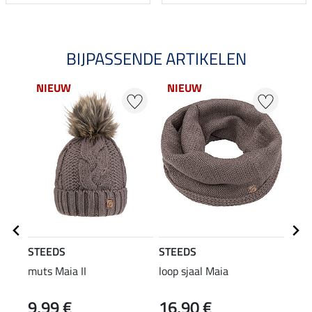
BIJPASSENDE ARTIKELEN
NIEUW
NIEUW
NI
STEEDS
STEEDS
STE
muts Maia II
loop sjaal Maia
Perf
long
9,99 €
16,90 €
22