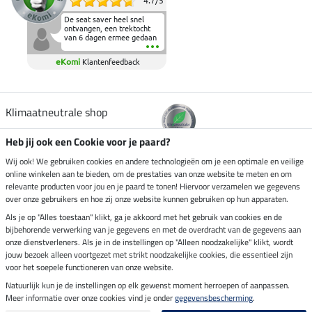
4.7
/
5
De seat saver heel snel
ontvangen, een trektocht
van 6 dagen ermee gedaan
en deze heeft de beproeving
fantastisch doorstaan.
eKomi
Klantenfeedback
Heerlijk zacht om op te
zitten en de billen wat te
sparen tijdens vele uren na
elkaar in het zadel.
Aanrader.
Klimaatneutrale shop
Heb jij ook een Cookie voor je paard?
Verzending per
Wij ook! We gebruiken cookies en andere technologieën om je een optimale en veilige
online winkelen aan te bieden, om de prestaties van onze website te meten en om
relevante producten voor jou en je paard te tonen! Hiervoor verzamelen we gegevens
over onze gebruikers en hoe zij onze website kunnen gebruiken op hun apparaten.
Veilig betalen met
Als je op "Alles toestaan" klikt, ga je akkoord met het gebruik van cookies en de
bijbehorende verwerking van je gegevens en met de overdracht van de gegevens aan
onze dienstverleners. Als je in de instellingen op "Alleen noodzakelijke" klikt, wordt
jouw bezoek alleen voortgezet met strikt noodzakelijke cookies, die essentieel zijn
Impressum
voor het soepele functioneren van onze website.
Natuurlijk kun je de instellingen op elk gewenst moment herroepen of aanpassen.
Meer informatie over onze cookies vind je onder
gegevensbescherming
.
Laatste update op 07.08.2026 om 14:39 uur