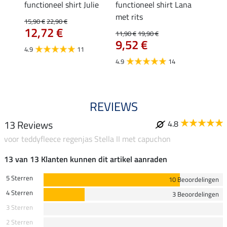
functioneel shirt Julie
functioneel shirt Lana
polosh
met rits
15,90 €
22,90 €
15,90 
12,72 €
12,
11,90 €
19,90 €
9,52 €
4.9
11
4.8
4.9
14
REVIEWS
13 Reviews
4.8
voor teddyfleece regenjas Stella II met capuchon
13 van 13 Klanten kunnen dit artikel aanraden
5 Sterren
10 Beoordelingen
4 Sterren
3 Beoordelingen
3 Sterren
2 Sterren