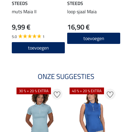
STEEDS
STEEDS
STE
muts Maia II
loop sjaal Maia
Perf
long
9,99 €
16,90 €
22
5.0
1
4.8
toevoegen
toevoegen
ONZE SUGGESTIES
30 % + 20 % EXTRA
40 % + 20 % EXTRA
20 %