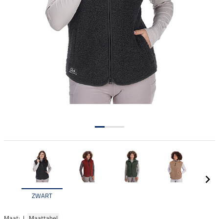
ZWART
Maat: |
Maattabel