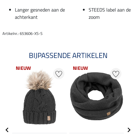
Langer gesneden aan de
STEEDS label aan de
achterkant
zoom
Artikelnr.: 653606-XS-S
BIJPASSENDE ARTIKELEN
NIEUW
NIEUW
NI