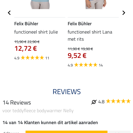
Felix Bühler
Felix Bühler
Felix
functioneel shirt Julie
functioneel shirt Lana
polosh
met rits
15,90 €
22,90 €
15,90 
12,72 €
12,
11,90 €
19,90 €
9,52 €
4.9
11
4.8
4.9
14
REVIEWS
14 Reviews
4.8
voor teddyfleece bodywarmer Nelly
14 van 14 Klanten kunnen dit artikel aanraden