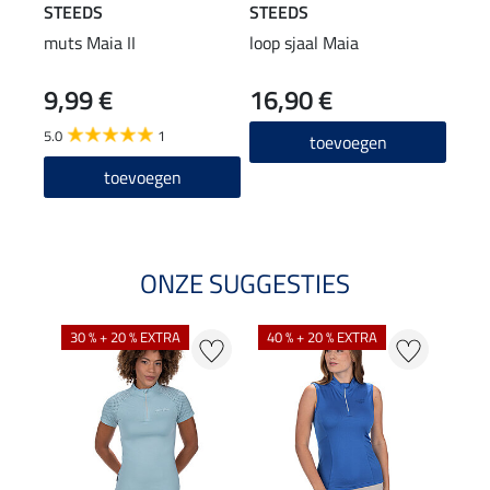
STEEDS
STEEDS
STE
muts Maia II
loop sjaal Maia
Perf
long
9,99 €
16,90 €
22
5.0
1
4.8
toevoegen
toevoegen
ONZE SUGGESTIES
30 % + 20 % EXTRA
40 % + 20 % EXTRA
20 %