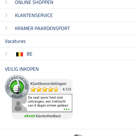
ONLINE SHOPPEN
KLANTENSERVICE
KRAMER PAARDENSPORT
Vacatures
BE
VEILIG INKOPEN
Klantbeoordelingen
4.7
/
5
De seat saver heel snel
ontvangen, een trektocht
van 6 dagen ermee gedaan
en deze heeft de beproeving
fantastisch doorstaan.
eKomi
Klantenfeedback
Heerlijk zacht om op te
zitten en de billen wat te
sparen tijdens vele uren na
elkaar in het zadel.
Aanrader.