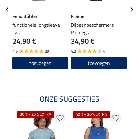
Felix Bühler
Krämer
Feli
functionele longsleeve
Dijbeenbeschermers
grip
Lara
Rainlegs
24,90 €
34,90 €
69
4.9
29
4.2
4
5.0
toevoegen
toevoegen
ONZE SUGGESTIES
30 % + 20 % EXTRA
40 % + 20 % EXTRA
20 %