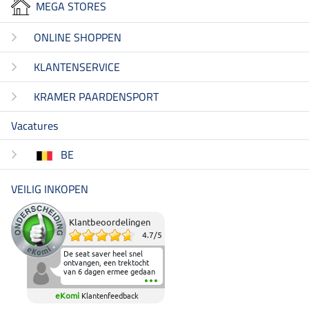
MEGA STORES
ONLINE SHOPPEN
KLANTENSERVICE
KRAMER PAARDENSPORT
Vacatures
BE
VEILIG INKOPEN
Klantbeoordelingen
4.7
/
5
De seat saver heel snel
ontvangen, een trektocht
van 6 dagen ermee gedaan
en deze heeft de beproeving
fantastisch doorstaan.
eKomi
Klantenfeedback
Heerlijk zacht om op te
zitten en de billen wat te