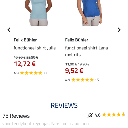
Felix Bühler
Felix Bühler
Felix
functioneel shirt Julie
functioneel shirt Lana
polosh
met rits
15,90 €
22,90 €
15,90 
12,72 €
12,
11,90 €
19,90 €
9,52 €
4.9
11
4.8
4.9
15
REVIEWS
75 Reviews
4.6
voor teddybont regenjas Paris met capuchon