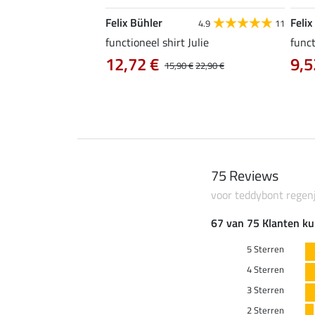
Felix Bühler
Felix
5.0
41
4.9
11
functioneel shirt Julie
funct
12,72 €
9,5
0 €
19,90 €
15,90 €
22,90 €
75 Reviews
voor teddybont regen
67 van 75 Klanten ku
5 Sterren
4 Sterren
3 Sterren
2 Sterren