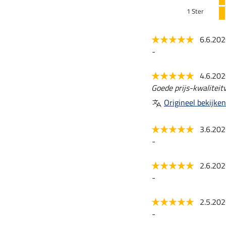
1 Ster
6.6.20
-
4.6.20
Goede prijs-kwaliteit
Origineel bekijken
3.6.20
-
2.6.20
-
2.5.20
-