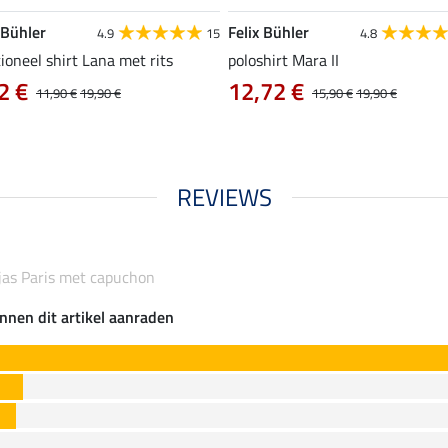
 Bühler
Felix Bühler
4.9
15
4.8
ioneel shirt Lana met rits
poloshirt Mara II
2 €
12,72 €
11,90 €
19,90 €
15,90 €
19,90 €
REVIEWS
jas Paris met capuchon
nnen dit artikel aanraden