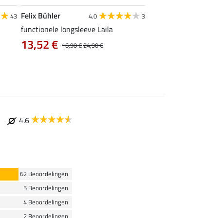
Felix Bühler
Felix Bühler
43
4.0
3
5
functionele longsleeve Laila
poloshirt Olivia
13,52 €
12,72 €
16,90 €
24,90 €
15,90 €
19
4.6
62 Beoordelingen
5 Beoordelingen
4 Beoordelingen
2 Beoordelingen