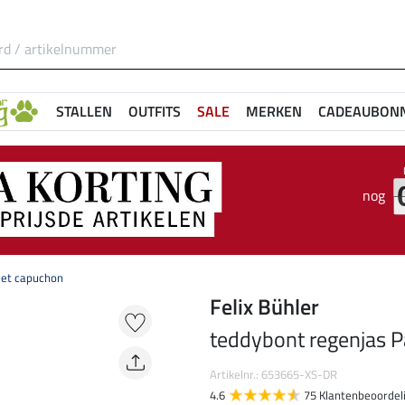
STALLEN
OUTFITS
SALE
MERKEN
CADEAUBON
nog
met capuchon
Felix Bühler
teddybont regenjas P
Artikelnr.: 653665-XS-DR
4.6
75 Klantenbeoordel