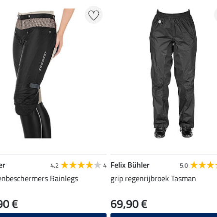
er
Felix Bühler
4.2
4
5.0
enbeschermers Rainlegs
grip regenrijbroek Tasman
90 €
69,90 €