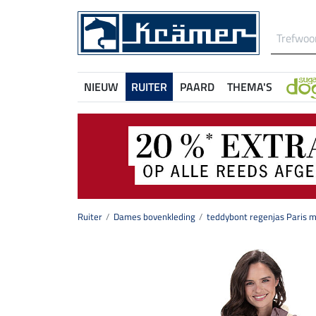
NIEUW
RUITER
PAARD
THEMA'S
Ruiter
Dames bovenkleding
teddybont regenjas Paris 