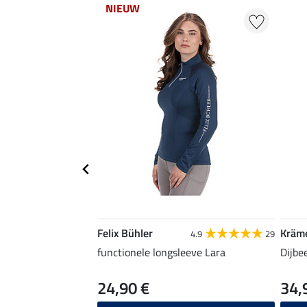
NIEUW
Felix Bühler
Kräm
4.9
29
functionele longsleeve Lara
Dijbe
24,90 €
34,