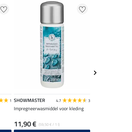
NIEUW
SHOWMASTER
Felix Bühler
1
4.7
3
Impregneerwasmiddel voor kleding
hoofdband Iva
11,90 €
4,99 €
(59,50 € / 1 l)