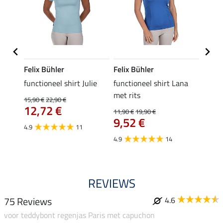
Felix Bühler
Felix Bühler
Felix
functioneel shirt Julie
functioneel shirt Lana
polosh
met rits
15,90 €
22,90 €
15,90 
12,72 €
12,
11,90 €
19,90 €
9,52 €
4.9
11
4.8
4.9
14
REVIEWS
75 Reviews
4.6
voor teddybont regenjas Paris met capuchon