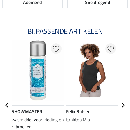
Ademend
Sneldrogend
BIJPASSENDE ARTIKELEN
SHOWMASTER
Felix Bühler
Feli
wasmiddel voor kleding en
tanktop Mia
2 in
rijbroeken
Ceci