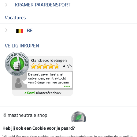
KRAMER PAARDENSPORT
Vacatures
BE
VEILIG INKOPEN
Klantbeoordelingen
4.7
/
5
De seat saver heel snel
ontvangen, een trektocht
van 6 dagen ermee gedaan
en deze heeft de beproeving
fantastisch doorstaan.
eKomi
Klantenfeedback
Heerlijk zacht om op te
zitten en de billen wat te
sparen tijdens vele uren na
elkaar in het zadel.
Aanrader.
Klimaatneutrale shop
Heb jij ook een Cookie voor je paard?
Verzending per
Wij ook! We gebruiken cookies en andere technologieën om je een optimale en veilige