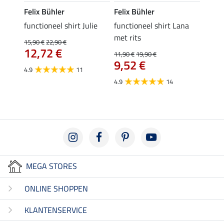
Felix Bühler
Felix Bühler
Felix
functioneel shirt Julie
functioneel shirt Lana
polosh
met rits
15,90 €
22,90 €
15,90 
12,72 €
12,
11,90 €
19,90 €
9,52 €
4.9
11
4.8
4.9
14
MEGA STORES
ONLINE SHOPPEN
KLANTENSERVICE