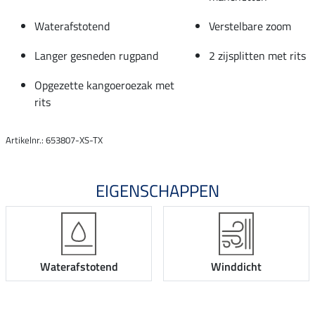
Waterafstotend
Verstelbare zoom
Langer gesneden rugpand
2 zijsplitten met rits
Opgezette kangoeroezak met
rits
Artikelnr.: 653807-XS-TX
EIGENSCHAPPEN
Waterafstotend
Winddicht