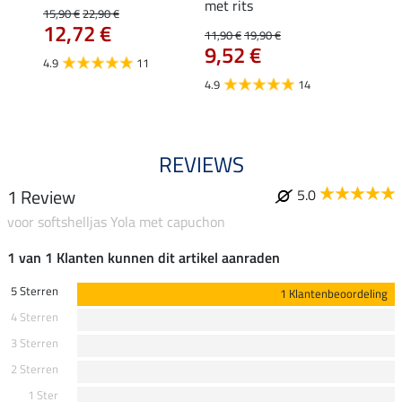
met rits
15,90 €
22,90 €
15,90 
12,72 €
12,
11,90 €
19,90 €
9,52 €
4.9
11
4.8
4.9
14
REVIEWS
1 Review
5.0
voor softshelljas Yola met capuchon
1 van 1 Klanten kunnen dit artikel aanraden
5 Sterren
1 Klantenbeoordeling
4 Sterren
3 Sterren
2 Sterren
1 Ster