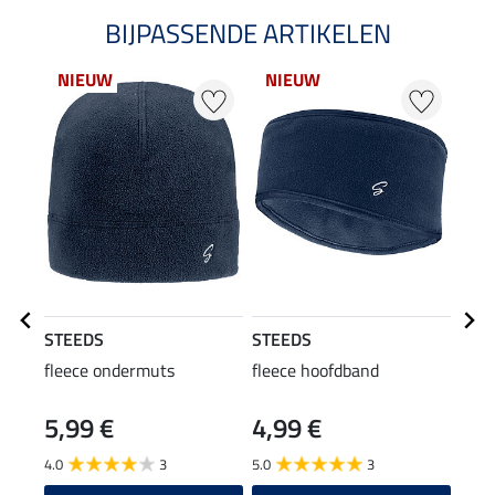
BIJPASSENDE ARTIKELEN
NIEUW
NIEUW
21
STEEDS
STEEDS
STE
fleece ondermuts
fleece hoofdband
func
Pria 
5,99 €
4,99 €
17,90
14
4.0
3
5.0
3
5.0