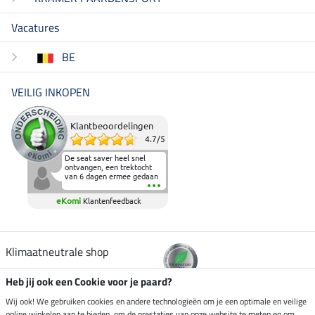
Vacatures
BE
VEILIG INKOPEN
Klantbeoordelingen
4.7
/
5
De seat saver heel snel
ontvangen, een trektocht
van 6 dagen ermee gedaan
en deze heeft de beproeving
fantastisch doorstaan.
eKomi
Klantenfeedback
Heerlijk zacht om op te
zitten en de billen wat te
sparen tijdens vele uren na
elkaar in het zadel.
Aanrader.
Klimaatneutrale shop
Heb jij ook een Cookie voor je paard?
Verzending per
Wij ook! We gebruiken cookies en andere technologieën om je een optimale en veilige
online winkelen aan te bieden, om de prestaties van onze website te meten en om