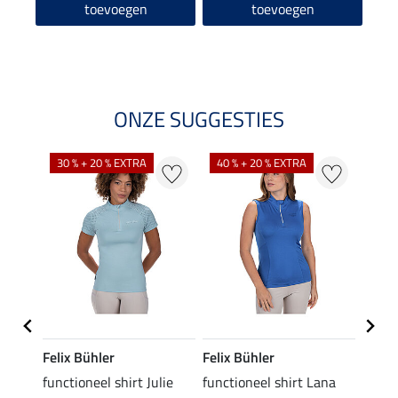
toevoegen
toevoegen
ONZE SUGGESTIES
30 % + 20 % EXTRA
40 % + 20 % EXTRA
20 %
Felix Bühler
Felix Bühler
Felix
functioneel shirt Julie
functioneel shirt Lana
polosh