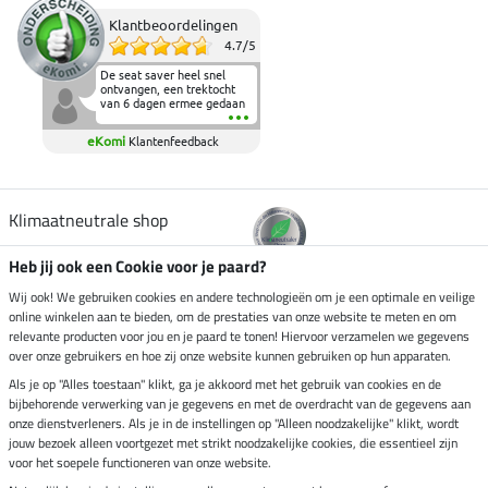
Klantbeoordelingen
4.7
/
5
De seat saver heel snel
ontvangen, een trektocht
van 6 dagen ermee gedaan
en deze heeft de beproeving
fantastisch doorstaan.
eKomi
Klantenfeedback
Heerlijk zacht om op te
zitten en de billen wat te
sparen tijdens vele uren na
elkaar in het zadel.
Aanrader.
Klimaatneutrale shop
Heb jij ook een Cookie voor je paard?
Verzending per
Wij ook! We gebruiken cookies en andere technologieën om je een optimale en veilige
online winkelen aan te bieden, om de prestaties van onze website te meten en om
relevante producten voor jou en je paard te tonen! Hiervoor verzamelen we gegevens
over onze gebruikers en hoe zij onze website kunnen gebruiken op hun apparaten.
Veilig betalen met
Als je op "Alles toestaan" klikt, ga je akkoord met het gebruik van cookies en de
bijbehorende verwerking van je gegevens en met de overdracht van de gegevens aan
onze dienstverleners. Als je in de instellingen op "Alleen noodzakelijke" klikt, wordt
jouw bezoek alleen voortgezet met strikt noodzakelijke cookies, die essentieel zijn
voor het soepele functioneren van onze website.
Impressum