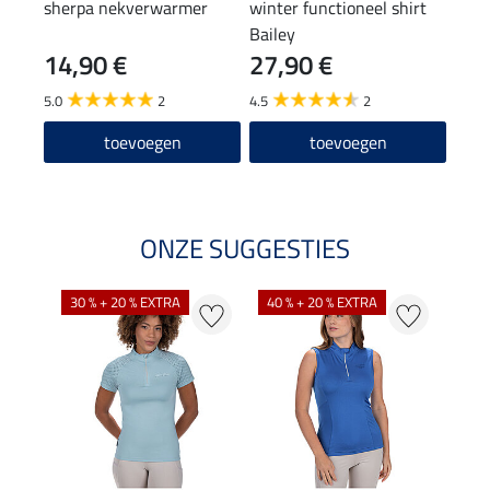
sherpa nekverwarmer
winter functioneel shirt
hoof
Bailey
14,90 €
27,90 €
9,9
5.0
2
4.5
2
toevoegen
toevoegen
ONZE SUGGESTIES
30 % + 20 % EXTRA
40 % + 20 % EXTRA
20 %