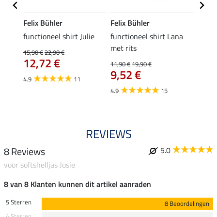
Felix Bühler
Felix Bühler
Felix
functioneel shirt Julie
functioneel shirt Lana
polosh
met rits
15,90 €
22,90 €
15,90 
12,72 €
12,
11,90 €
19,90 €
9,52 €
4.9
11
4.8
4.9
15
REVIEWS
8 Reviews
5.0
voor softshelljas Josie
8 van 8 Klanten kunnen dit artikel aanraden
5 Sterren
8 Beoordelingen
4 Sterren