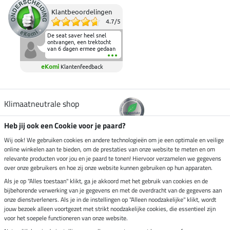
Klantbeoordelingen
4.7
/
5
De seat saver heel snel
ontvangen, een trektocht
van 6 dagen ermee gedaan
en deze heeft de beproeving
fantastisch doorstaan.
eKomi
Klantenfeedback
Heerlijk zacht om op te
zitten en de billen wat te
sparen tijdens vele uren na
elkaar in het zadel.
Aanrader.
Klimaatneutrale shop
Heb jij ook een Cookie voor je paard?
Verzending per
Wij ook! We gebruiken cookies en andere technologieën om je een optimale en veilige
online winkelen aan te bieden, om de prestaties van onze website te meten en om
relevante producten voor jou en je paard te tonen! Hiervoor verzamelen we gegevens
over onze gebruikers en hoe zij onze website kunnen gebruiken op hun apparaten.
Veilig betalen met
Als je op "Alles toestaan" klikt, ga je akkoord met het gebruik van cookies en de
bijbehorende verwerking van je gegevens en met de overdracht van de gegevens aan
onze dienstverleners. Als je in de instellingen op "Alleen noodzakelijke" klikt, wordt
jouw bezoek alleen voortgezet met strikt noodzakelijke cookies, die essentieel zijn
voor het soepele functioneren van onze website.
Impressum