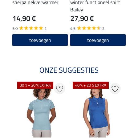
sherpa nekverwarmer
winter functioneel shirt
hoof
Bailey
14,90 €
27,90 €
9,9
5.0
2
4.5
2
toevoegen
toevoegen
ONZE SUGGESTIES
30 % + 20 % EXTRA
40 % + 20 % EXTRA
20 %