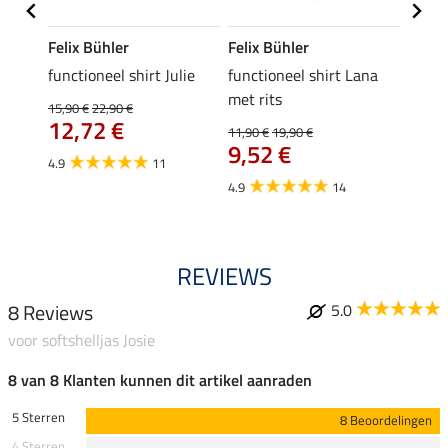
Felix Bühler
Felix Bühler
Felix
functioneel shirt Julie
functioneel shirt Lana
polosh
met rits
15,90 €
22,90 €
15,90 
12,72 €
12,
11,90 €
19,90 €
9,52 €
4.9
11
4.8
4.9
14
REVIEWS
8 Reviews
5.0
voor softshelljas Josie
8 van 8 Klanten kunnen dit artikel aanraden
5 Sterren
8 Beoordelingen
4 Sterren