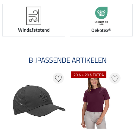
Windafstotend
Oekotex®
BIJPASSENDE ARTIKELEN
20 % + 20 % EXTRA
20