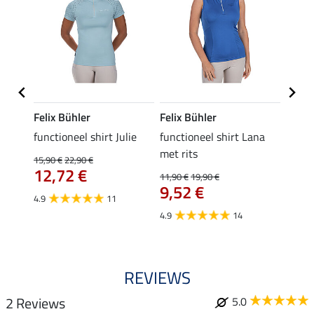
Felix Bühler
Felix Bühler
Felix
functioneel shirt Julie
functioneel shirt Lana
polosh
met rits
15,90 €
22,90 €
15,90 
12,72 €
12,
11,90 €
19,90 €
9,52 €
4.9
11
4.8
4.9
14
REVIEWS
2 Reviews
5.0