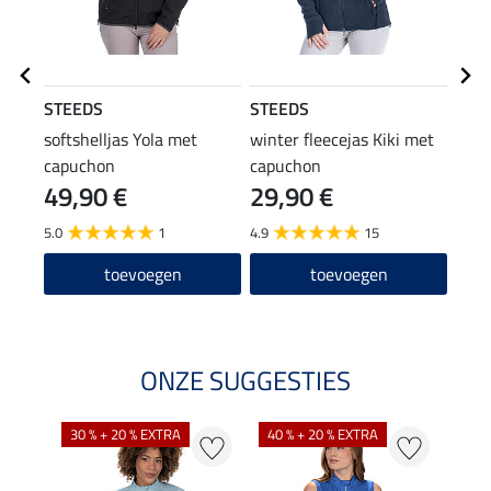
STEEDS
STEEDS
STE
softshelljas Yola met
winter fleecejas Kiki met
funct
capuchon
capuchon
met 
49,90 €
29,90 €
59
5.0
1
4.9
15
5.0
toevoegen
toevoegen
ONZE SUGGESTIES
30 % + 20 % EXTRA
40 % + 20 % EXTRA
20 %