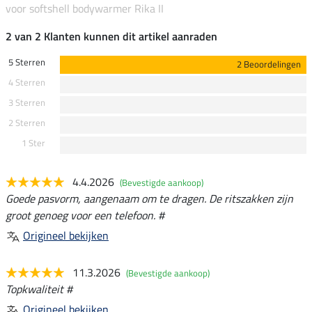
voor softshell bodywarmer Rika II
2 van 2 Klanten kunnen dit artikel aanraden
5 Sterren
2 Beoordelingen
4 Sterren
3 Sterren
2 Sterren
1 Ster
4.4.2026
(Bevestigde aankoop)
Goede pasvorm, aangenaam om te dragen. De ritszakken zijn
groot genoeg voor een telefoon. #
Origineel bekijken
11.3.2026
(Bevestigde aankoop)
Topkwaliteit #
Origineel bekijken