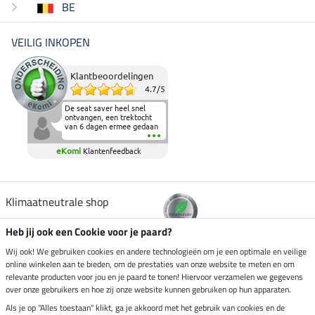
BE
VEILIG INKOPEN
Klantbeoordelingen
4.7
/
5
De seat saver heel snel
ontvangen, een trektocht
van 6 dagen ermee gedaan
en deze heeft de beproeving
fantastisch doorstaan.
eKomi
Klantenfeedback
Heerlijk zacht om op te
zitten en de billen wat te
sparen tijdens vele uren na
elkaar in het zadel.
Aanrader.
Klimaatneutrale shop
Heb jij ook een Cookie voor je paard?
Verzending per
Wij ook! We gebruiken cookies en andere technologieën om je een optimale en veilige
online winkelen aan te bieden, om de prestaties van onze website te meten en om
relevante producten voor jou en je paard te tonen! Hiervoor verzamelen we gegevens
over onze gebruikers en hoe zij onze website kunnen gebruiken op hun apparaten.
Veilig betalen met
Als je op "Alles toestaan" klikt, ga je akkoord met het gebruik van cookies en de