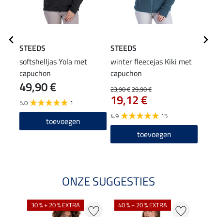
STEEDS
STEEDS
STE
softshelljas Yola met
winter fleecejas Kiki met
funct
capuchon
capuchon
met 
49,90 €
59
23,90 €
29,90 €
19,12 €
5.0
1
5.0
4.9
15
toevoegen
toevoegen
ONZE SUGGESTIES
30 % + 20 % EXTRA
40 % + 20 % EXTRA
20 %