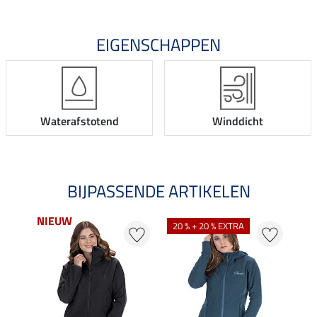
EIGENSCHAPPEN
Waterafstotend
Winddicht
BIJPASSENDE ARTIKELEN
NIEUW
NI
20 % + 20 % EXTRA