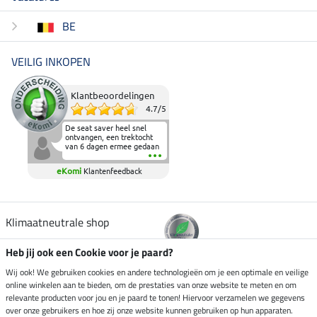
BE
VEILIG INKOPEN
Klantbeoordelingen
4.7
/
5
De seat saver heel snel
ontvangen, een trektocht
van 6 dagen ermee gedaan
en deze heeft de beproeving
fantastisch doorstaan.
eKomi
Klantenfeedback
Heerlijk zacht om op te
zitten en de billen wat te
sparen tijdens vele uren na
elkaar in het zadel.
Aanrader.
Klimaatneutrale shop
Heb jij ook een Cookie voor je paard?
Verzending per
Wij ook! We gebruiken cookies en andere technologieën om je een optimale en veilige
online winkelen aan te bieden, om de prestaties van onze website te meten en om
relevante producten voor jou en je paard te tonen! Hiervoor verzamelen we gegevens
over onze gebruikers en hoe zij onze website kunnen gebruiken op hun apparaten.