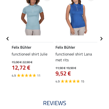
Felix Bühler
Felix Bühler
Felix
functioneel shirt Julie
functioneel shirt Lana
polosh
met rits
15,90 €
22,90 €
15,90 
12,72 €
12,
11,90 €
19,90 €
9,52 €
4.9
11
4.8
4.9
15
REVIEWS