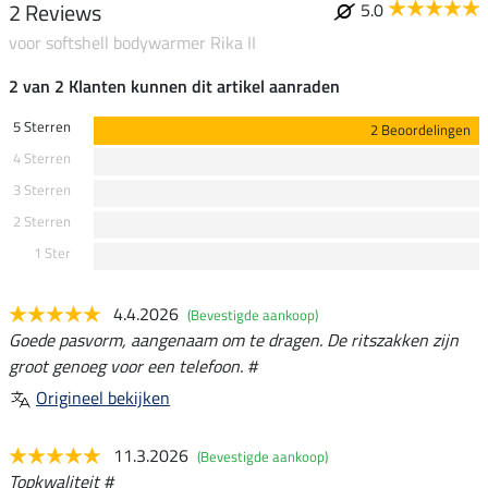
2 Reviews
5.0
voor softshell bodywarmer Rika II
2 van 2 Klanten kunnen dit artikel aanraden
5 Sterren
2 Beoordelingen
4 Sterren
3 Sterren
2 Sterren
1 Ster
4.4.2026
(Bevestigde aankoop)
Goede pasvorm, aangenaam om te dragen. De ritszakken zijn
groot genoeg voor een telefoon. #
Origineel bekijken
11.3.2026
(Bevestigde aankoop)
Topkwaliteit #