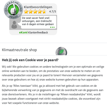
Klantbeoordelingen
4.7
/
5
De seat saver heel snel
ontvangen, een trektocht
van 6 dagen ermee gedaan
en deze heeft de beproeving
fantastisch doorstaan.
eKomi
Klantenfeedback
Heerlijk zacht om op te
zitten en de billen wat te
sparen tijdens vele uren na
elkaar in het zadel.
Aanrader.
Klimaatneutrale shop
Heb jij ook een Cookie voor je paard?
Verzending per
Wij ook! We gebruiken cookies en andere technologieën om je een optimale en veilige
online winkelen aan te bieden, om de prestaties van onze website te meten en om
relevante producten voor jou en je paard te tonen! Hiervoor verzamelen we gegevens
over onze gebruikers en hoe zij onze website kunnen gebruiken op hun apparaten.
Veilig betalen met
Als je op "Alles toestaan" klikt, ga je akkoord met het gebruik van cookies en de
bijbehorende verwerking van je gegevens en met de overdracht van de gegevens aan
onze dienstverleners. Als je in de instellingen op "Alleen noodzakelijke" klikt, wordt
jouw bezoek alleen voortgezet met strikt noodzakelijke cookies, die essentieel zijn
Impressum
voor het soepele functioneren van onze website.