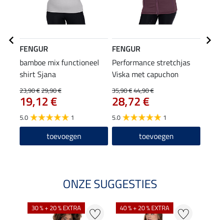
FENGUR
FENGUR
FEN
bamboe mix functioneel
Performance stretchjas
hoof
shirt Sjana
Viska met capuchon
7,9
23,90 €
29,90 €
35,90 €
44,90 €
19,12 €
28,72 €
4.7
5.0
1
5.0
1
toevoegen
toevoegen
ONZE SUGGESTIES
30 % + 20 % EXTRA
40 % + 20 % EXTRA
20 %