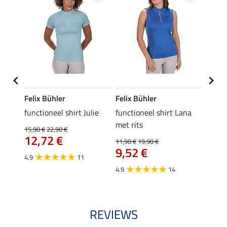
Felix Bühler
Felix Bühler
Felix
functioneel shirt Julie
functioneel shirt Lana
polosh
met rits
15,90 €
22,90 €
15,90 
12,72 €
12,
11,90 €
19,90 €
9,52 €
4.9
11
4.8
4.9
14
REVIEWS