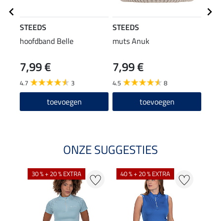
STEEDS
STEEDS
STE
hoofdband Belle
muts Anuk
flee
7,99 €
7,99 €
23,90
19
4.7
3
4.5
8
toevoegen
toevoegen
ONZE SUGGESTIES
30 % + 20 % EXTRA
40 % + 20 % EXTRA
20 %