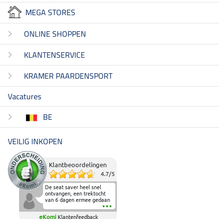
MEGA STORES
ONLINE SHOPPEN
KLANTENSERVICE
KRAMER PAARDENSPORT
Vacatures
BE
VEILIG INKOPEN
Klantbeoordelingen
4.7
/
5
De seat saver heel snel
ontvangen, een trektocht
van 6 dagen ermee gedaan
en deze heeft de beproeving
fantastisch doorstaan.
eKomi
Klantenfeedback