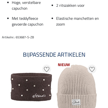
Hoge, verstelbare
2 ritszakken voor
capuchon
Met teddyfleece
Elastische manchetten en
gevoerde capuchon
zoom
Artikelnr.: 653687-S-ZB
BIJPASSENDE ARTIKELEN
NIEUW
20