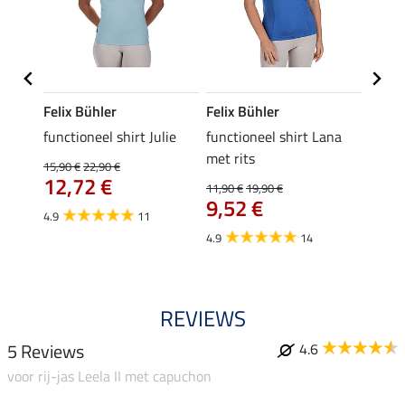
Felix Bühler
Felix Bühler
Felix
functioneel shirt Julie
functioneel shirt Lana
polosh
met rits
15,90 €
22,90 €
15,90 
12,72 €
12,
11,90 €
19,90 €
9,52 €
4.9
11
4.8
4.9
14
REVIEWS
5 Reviews
4.6
voor rij-jas Leela II met capuchon