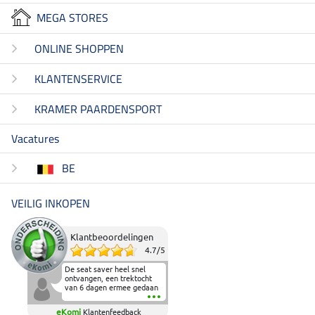
MEGA STORES
ONLINE SHOPPEN
KLANTENSERVICE
KRAMER PAARDENSPORT
Vacatures
BE
VEILIG INKOPEN
Klantbeoordelingen
4.7
/
5
De seat saver heel snel
ontvangen, een trektocht
van 6 dagen ermee gedaan
en deze heeft de beproeving
fantastisch doorstaan.
eKomi
Klantenfeedback