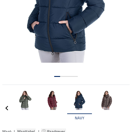
NAVY
Maat: |
Maattabel
|
Raadgever