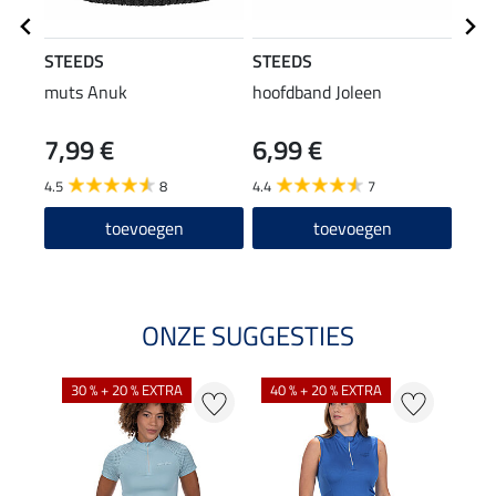
STEEDS
STEEDS
STE
muts Anuk
hoofdband Joleen
long
7,99 €
6,99 €
22
4.5
8
4.4
7
4.8
toevoegen
toevoegen
ONZE SUGGESTIES
30 % + 20 % EXTRA
40 % + 20 % EXTRA
20 %