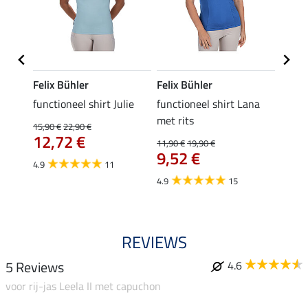
Felix Bühler
Felix Bühler
Felix
functioneel shirt Julie
functioneel shirt Lana
polosh
met rits
15,90 €
22,90 €
15,90 
12,72 €
12,
11,90 €
19,90 €
9,52 €
4.9
11
4.8
4.9
15
REVIEWS
5 Reviews
4.6
voor rij-jas Leela II met capuchon