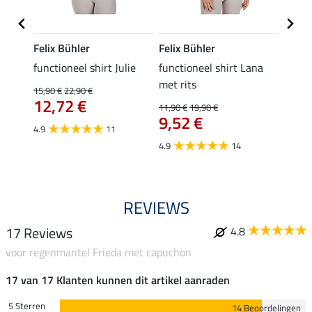
Felix Bühler
Felix Bühler
Felix
functioneel shirt Julie
functioneel shirt Lana
polosh
met rits
15,90 €
22,90 €
15,90 
12,72 €
12,
11,90 €
19,90 €
9,52 €
4.9
11
4.8
4.9
14
REVIEWS
17 Reviews
4.8
voor regenmantel Frieda met capuchon
17 van 17 Klanten kunnen dit artikel aanraden
5 Sterren
14 Beoordelingen