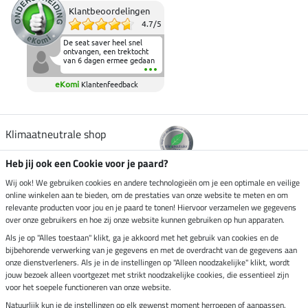
Klantbeoordelingen
4.7
/
5
De seat saver heel snel
ontvangen, een trektocht
van 6 dagen ermee gedaan
en deze heeft de beproeving
fantastisch doorstaan.
eKomi
Klantenfeedback
Heerlijk zacht om op te
zitten en de billen wat te
sparen tijdens vele uren na
elkaar in het zadel.
Aanrader.
Klimaatneutrale shop
Heb jij ook een Cookie voor je paard?
Verzending per
Wij ook! We gebruiken cookies en andere technologieën om je een optimale en veilige
online winkelen aan te bieden, om de prestaties van onze website te meten en om
relevante producten voor jou en je paard te tonen! Hiervoor verzamelen we gegevens
over onze gebruikers en hoe zij onze website kunnen gebruiken op hun apparaten.
Veilig betalen met
Als je op "Alles toestaan" klikt, ga je akkoord met het gebruik van cookies en de
bijbehorende verwerking van je gegevens en met de overdracht van de gegevens aan
onze dienstverleners. Als je in de instellingen op "Alleen noodzakelijke" klikt, wordt
jouw bezoek alleen voortgezet met strikt noodzakelijke cookies, die essentieel zijn
Impressum
voor het soepele functioneren van onze website.
Natuurlijk kun je de instellingen op elk gewenst moment herroepen of aanpassen.