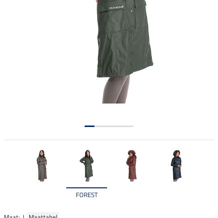
FOREST
Maat: |
Maattabel