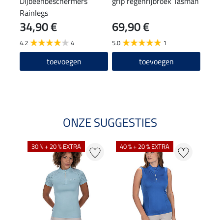
Dijbeenbeschermers
grip regenrijbroek Tasman
polo
Rainlegs
34,90 €
69,90 €
29
4.2
4
5.0
1
4.8
toevoegen
toevoegen
ONZE SUGGESTIES
30 % + 20 % EXTRA
40 % + 20 % EXTRA
20 %