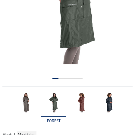
FOREST
Maat: |
Maattabel