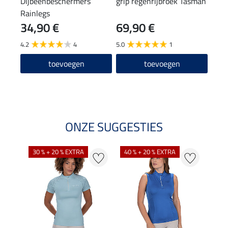
Dijbeenbeschermers
grip regenrijbroek Tasman
polo
Rainlegs
34,90 €
69,90 €
29
4.2
4
5.0
1
4.8
toevoegen
toevoegen
ONZE SUGGESTIES
30 % + 20 % EXTRA
40 % + 20 % EXTRA
20 %