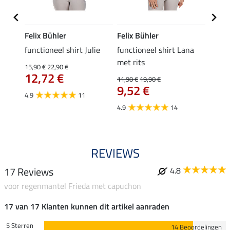
Felix Bühler
Felix Bühler
Felix
functioneel shirt Julie
functioneel shirt Lana
polosh
met rits
15,90 €
22,90 €
15,90 
12,72 €
12,
11,90 €
19,90 €
9,52 €
4.9
11
4.8
4.9
14
REVIEWS
17 Reviews
4.8
voor regenmantel Frieda met capuchon
17 van 17 Klanten kunnen dit artikel aanraden
5 Sterren
14 Beoordelingen