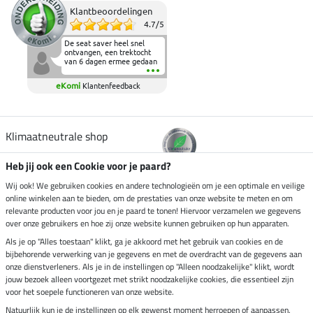
Klantbeoordelingen
4.7
/
5
De seat saver heel snel
ontvangen, een trektocht
van 6 dagen ermee gedaan
en deze heeft de beproeving
fantastisch doorstaan.
eKomi
Klantenfeedback
Heerlijk zacht om op te
zitten en de billen wat te
sparen tijdens vele uren na
elkaar in het zadel.
Aanrader.
Klimaatneutrale shop
Heb jij ook een Cookie voor je paard?
Verzending per
Wij ook! We gebruiken cookies en andere technologieën om je een optimale en veilige
online winkelen aan te bieden, om de prestaties van onze website te meten en om
relevante producten voor jou en je paard te tonen! Hiervoor verzamelen we gegevens
over onze gebruikers en hoe zij onze website kunnen gebruiken op hun apparaten.
Veilig betalen met
Als je op "Alles toestaan" klikt, ga je akkoord met het gebruik van cookies en de
bijbehorende verwerking van je gegevens en met de overdracht van de gegevens aan
onze dienstverleners. Als je in de instellingen op "Alleen noodzakelijke" klikt, wordt
jouw bezoek alleen voortgezet met strikt noodzakelijke cookies, die essentieel zijn
Impressum
voor het soepele functioneren van onze website.
Natuurlijk kun je de instellingen op elk gewenst moment herroepen of aanpassen.