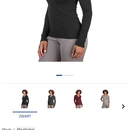
ZWART
Maat: |
Maattabel