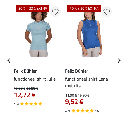
30 % + 20 % EXTRA
40 % + 20 % EXTRA
20 %
Felix Bühler
Felix Bühler
Felix
functioneel shirt Julie
functioneel shirt Lana
polosh
met rits
15,90 €
22,90 €
15,90 
12,72 €
12,
11,90 €
19,90 €
9,52 €
4.9
11
4.8
4.9
14