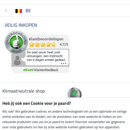
BE
VEILIG INKOPEN
Klantbeoordelingen
4.7
/
5
De seat saver heel snel
ontvangen, een trektocht
van 6 dagen ermee gedaan
en deze heeft de beproeving
fantastisch doorstaan.
eKomi
Klantenfeedback
Heerlijk zacht om op te
zitten en de billen wat te
sparen tijdens vele uren na
elkaar in het zadel.
Aanrader.
Klimaatneutrale shop
Heb jij ook een Cookie voor je paard?
Verzending per
Wij ook! We gebruiken cookies en andere technologieën om je een optimale en veilige
online winkelen aan te bieden, om de prestaties van onze website te meten en om
relevante producten voor jou en je paard te tonen! Hiervoor verzamelen we gegevens
over onze gebruikers en hoe zij onze website kunnen gebruiken op hun apparaten.