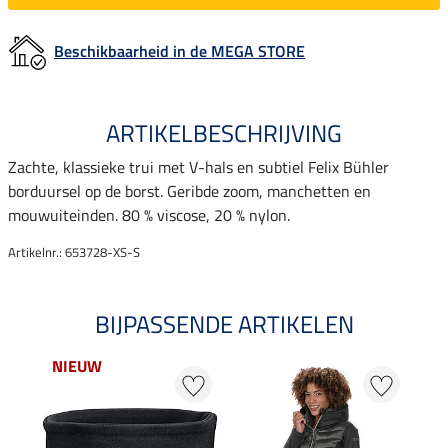
Beschikbaarheid in de MEGA STORE
ARTIKELBESCHRIJVING
Zachte, klassieke trui met V-hals en subtiel Felix Bühler
borduursel op de borst. Geribde zoom, manchetten en
mouwuiteinden. 80 % viscose, 20 % nylon.
Artikelnr.: 653728-XS-S
BIJPASSENDE ARTIKELEN
NIEUW
20