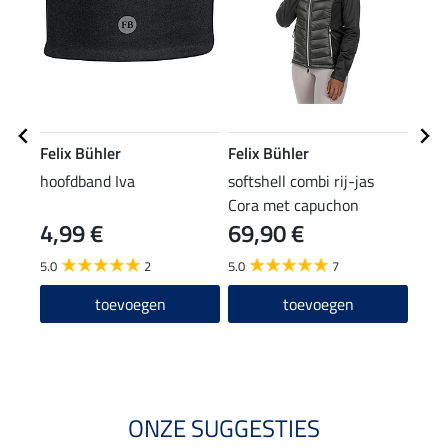
Felix Bühler
Felix Bühler
Feli
hoofdband Iva
softshell combi rij-jas
pet 
Cora met capuchon
4,99 €
69,90 €
7,99 
6,3
5.0
2
5.0
7
5.0
toevoegen
toevoegen
ONZE SUGGESTIES