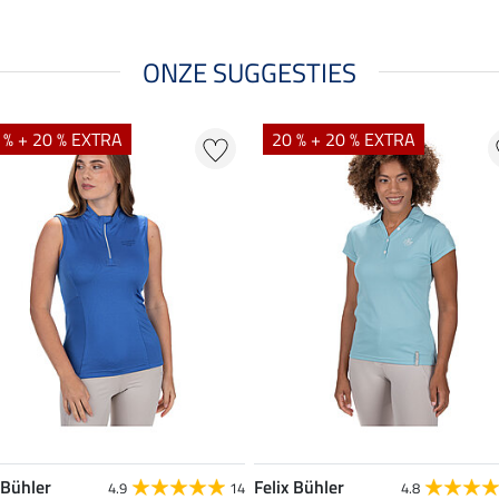
ONZE SUGGESTIES
 % + 20 % EXTRA
20 % + 20 % EXTRA
 Bühler
Felix Bühler
4.9
14
4.8