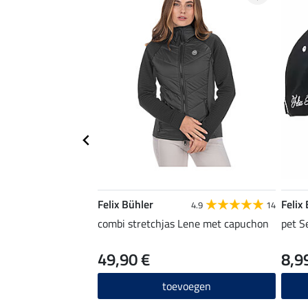
Felix Bühler
Felix
4.9
14
combi stretchjas Lene met capuchon
pet S
49,90 €
8,9
toevoegen