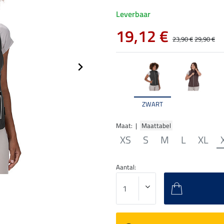
Leverbaar
19,12 €
23,90 €
29,90 €
ZWART
Maat: |
Maattabel
XS
S
M
L
XL
Aantal: