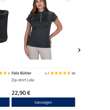
Felix Bühler
Felix Bühler
2
4.7
68
Zip-shirt Lola
Zip-shirt Sofie
22,90 €
24,90 €
toevoegen
toevo