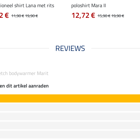
ioneel shirt Lana met rits
poloshirt Mara II
2 €
12,72 €
11,90 €
19,90 €
15,90 €
19,90 €
REVIEWS
etch bodywarmer Marit
en dit artikel aanraden