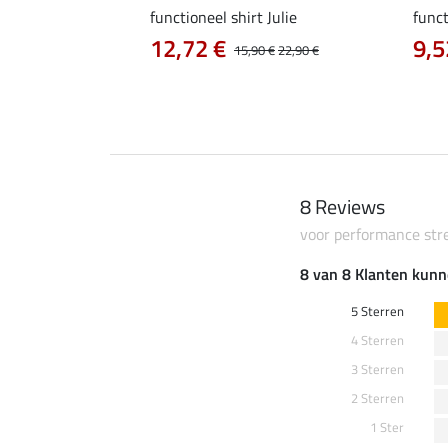
a
functioneel shirt Julie
funct
12,72 €
9,5
14,90 €
15,90 €
22,90 €
8 Reviews
voor performance str
8 van 8 Klanten kunn
5 Sterren
4 Sterren
3 Sterren
2 Sterren
1 Ster