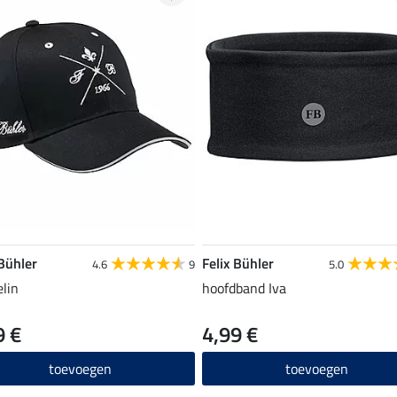
 Bühler
Felix Bühler
4.6
9
5.0
elin
hoofdband Iva
9 €
4,99 €
toevoegen
toevoegen