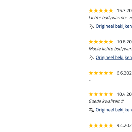
15.7.2
Lichte bodywarmer vo
Origineel bekijken
10.6.2
Mooie lichte bodywarm
Origineel bekijken
6.6.20
-
10.4.2
Goede kwaliteit #
Origineel bekijken
9.4.20