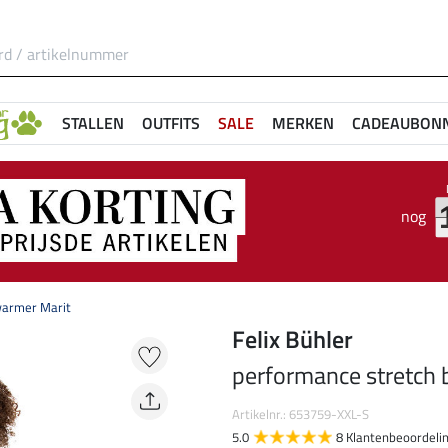
STALLEN
OUTFITS
SALE
MERKEN
CADEAUBON
nog
warmer Marit
Felix Bühler
performance stretch
Artikelnr.: 653759-XXL-S
5.0
8 Klantenbeoordeli