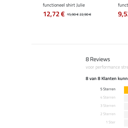
a
functioneel shirt Julie
funct
12,72 €
9,5
14,90 €
15,90 €
22,90 €
8 Reviews
voor performance str
8 van 8 Klanten kunn
5 Sterren
4 Sterren
3 Sterren
2 Sterren
1 Ster