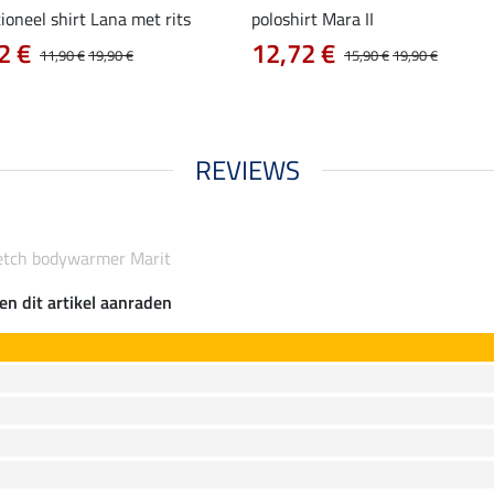
ioneel shirt Lana met rits
poloshirt Mara II
2 €
12,72 €
11,90 €
19,90 €
15,90 €
19,90 €
REVIEWS
etch bodywarmer Marit
en dit artikel aanraden