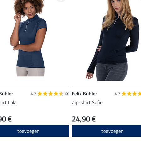
 Bühler
Felix Bühler
4.7
68
4.7
hirt Lola
Zip-shirt Sofie
90 €
24,90 €
toevoegen
toevoegen