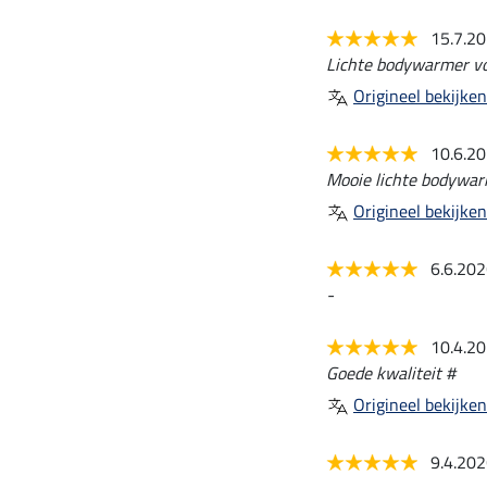
15.7.2
Lichte bodywarmer vo
Origineel bekijken
10.6.2
Mooie lichte bodywarm
Origineel bekijken
6.6.20
-
10.4.2
Goede kwaliteit #
Origineel bekijken
9.4.20