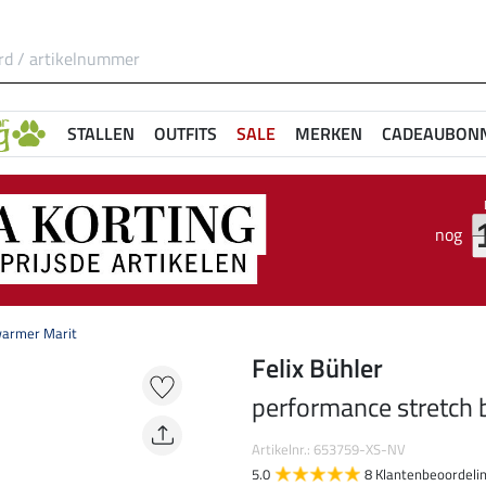
STALLEN
OUTFITS
SALE
MERKEN
CADEAUBON
nog
warmer Marit
Felix Bühler
performance stretch
Artikelnr.: 653759-XS-NV
5.0
8 Klantenbeoordeli