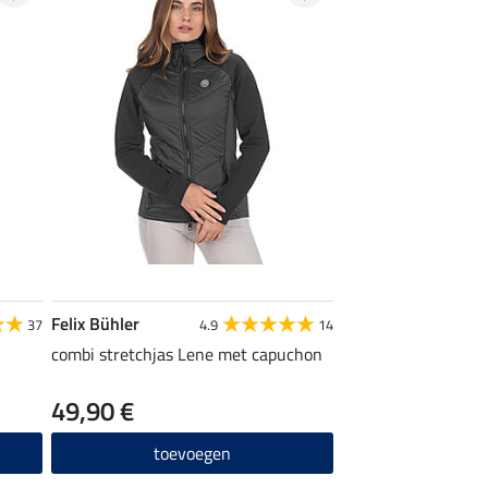
Felix Bühler
37
4.9
14
combi stretchjas Lene met capuchon
49,90 €
toevoegen