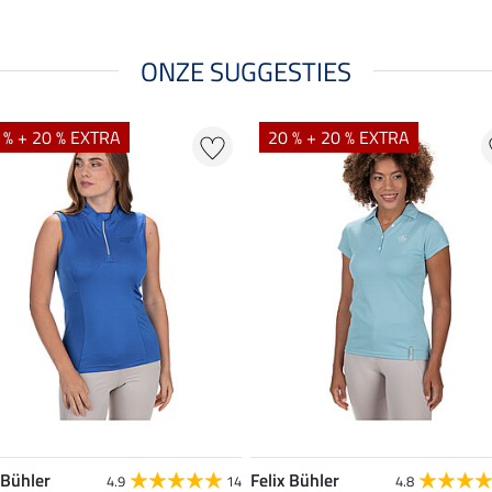
ONZE SUGGESTIES
 % + 20 % EXTRA
20 % + 20 % EXTRA
 Bühler
Felix Bühler
4.9
14
4.8