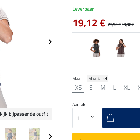
Leverbaar
19,12 €
23,90 €
29,90 €
Maat: |
Maattabel
XS
S
M
L
XL
Aantal:
kijk bijpassende outfit