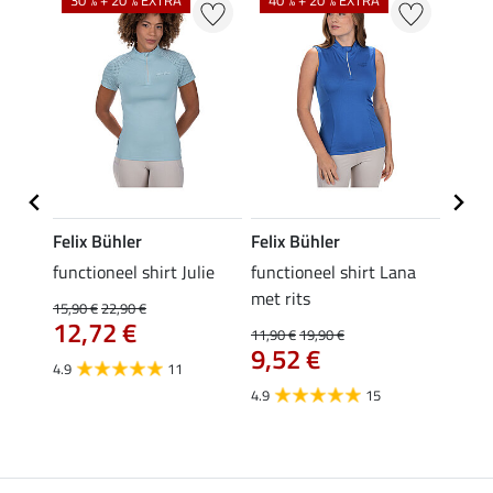
30 % + 20 % EXTRA
40 % + 20 % EXTRA
20 %
Felix Bühler
Felix Bühler
Felix
functioneel shirt Julie
functioneel shirt Lana
polosh
met rits
15,90 €
22,90 €
15,90 
12,72 €
12,
11,90 €
19,90 €
9,52 €
4.9
11
4.8
4.9
15