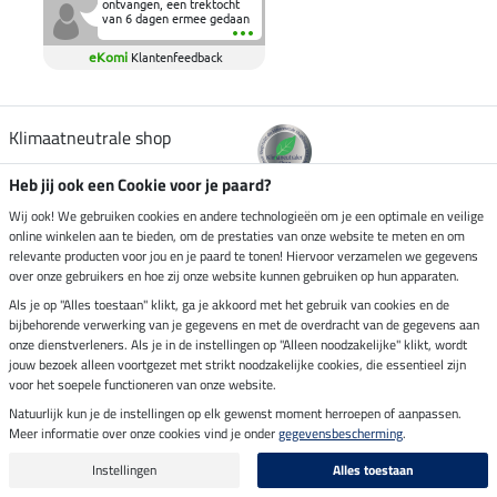
ontvangen, een trektocht
van 6 dagen ermee gedaan
en deze heeft de beproeving
fantastisch doorstaan.
eKomi
Klantenfeedback
Heerlijk zacht om op te
zitten en de billen wat te
sparen tijdens vele uren na
elkaar in het zadel.
Aanrader.
Klimaatneutrale shop
Heb jij ook een Cookie voor je paard?
Verzending per
Wij ook! We gebruiken cookies en andere technologieën om je een optimale en veilige
online winkelen aan te bieden, om de prestaties van onze website te meten en om
relevante producten voor jou en je paard te tonen! Hiervoor verzamelen we gegevens
over onze gebruikers en hoe zij onze website kunnen gebruiken op hun apparaten.
Veilig betalen met
Als je op "Alles toestaan" klikt, ga je akkoord met het gebruik van cookies en de
bijbehorende verwerking van je gegevens en met de overdracht van de gegevens aan
onze dienstverleners. Als je in de instellingen op "Alleen noodzakelijke" klikt, wordt
jouw bezoek alleen voortgezet met strikt noodzakelijke cookies, die essentieel zijn
Impressum
voor het soepele functioneren van onze website.
Natuurlijk kun je de instellingen op elk gewenst moment herroepen of aanpassen.
Meer informatie over onze cookies vind je onder
gegevensbescherming
.
Laatste update op 10.08.2026 om 06:55 uur
Alle prijzen in euro's, incl. BTW, excl. verzendkosten.
Instellingen
Alles toestaan