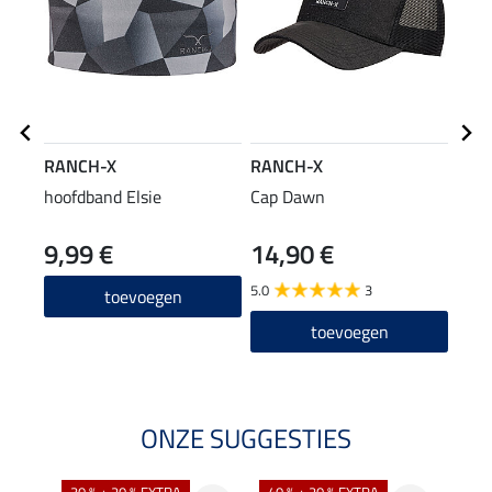
RANCH-X
RANCH-X
RAN
hoofdband Elsie
Cap Dawn
func
9,99 €
14,90 €
23,90
19
5.0
3
toevoegen
toevoegen
ONZE SUGGESTIES